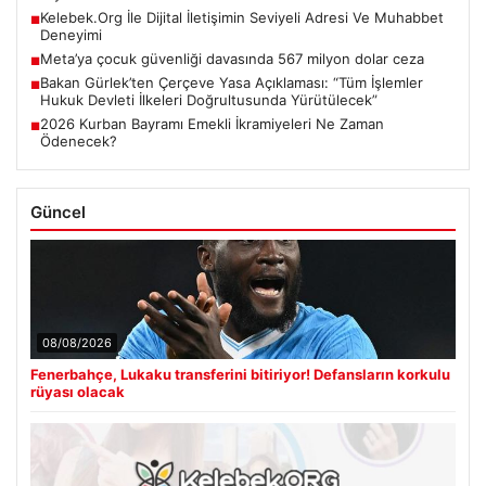
Kelebek.Org İle Dijital İletişimin Seviyeli Adresi Ve Muhabbet
■
Deneyimi
Meta’ya çocuk güvenliği davasında 567 milyon dolar ceza
■
Bakan Gürlek’ten Çerçeve Yasa Açıklaması: “Tüm İşlemler
■
Hukuk Devleti İlkeleri Doğrultusunda Yürütülecek”
2026 Kurban Bayramı Emekli İkramiyeleri Ne Zaman
■
Ödenecek?
Güncel
08/08/2026
Fenerbahçe, Lukaku transferini bitiriyor! Defansların korkulu
rüyası olacak