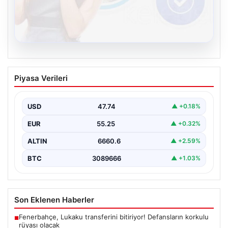
08.08.2026
Kelebek.Org İle Dijital İletişimin Seviyeli
Piyasa Verileri
Adresi Ve Muhabbet Deneyimi
Dijital ortamında kullanıcıların seviyeli bir şekilde iletişim
kurması büyük bir hassasiyet ifade etmektedir.
USD
47.74
▲ +0.18%
Günümüzde…
EUR
55.25
▲ +0.32%
ALTIN
6660.6
▲ +2.59%
BTC
3089666
▲ +1.03%
Son Eklenen Haberler
Fenerbahçe, Lukaku transferini bitiriyor! Defansların korkulu
■
rüyası olacak