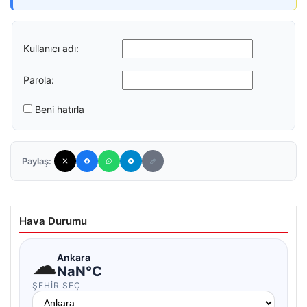
Kullanıcı adı:
Parola:
Beni hatırla
Paylaş:
Hava Durumu
☁
Ankara
NaN°C
ŞEHIR SEÇ