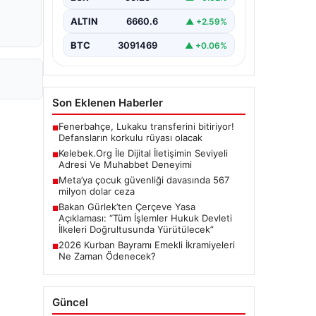
Günümüzde…
ALTIN
6660.6
▲ +2.59%
BTC
3091469
▲ +0.06%
Son Eklenen Haberler
Fenerbahçe, Lukaku transferini bitiriyor!
■
Defansların korkulu rüyası olacak
Kelebek.Org İle Dijital İletişimin Seviyeli
■
Adresi Ve Muhabbet Deneyimi
Meta’ya çocuk güvenliği davasında 567
■
milyon dolar ceza
Bakan Gürlek’ten Çerçeve Yasa
■
Açıklaması: “Tüm İşlemler Hukuk Devleti
İlkeleri Doğrultusunda Yürütülecek”
2026 Kurban Bayramı Emekli İkramiyeleri
■
Ne Zaman Ödenecek?
Güncel