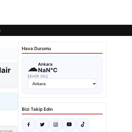
m
Hava Durumu
☁
Ankara
air
NaN°C
ŞEHIR SEÇ
Bizi Takip Edin
#23090