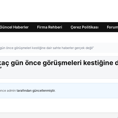
Güncel Haberler
Firma Rehberi
Çerez Politikası
Foru
 gün önce görüşmeleri kestiğine dair sahte haberler gerçek değil”
rkaç gün önce görüşmeleri kestiğine d
”
 önce
admin
tarafından güncellenmiştir.