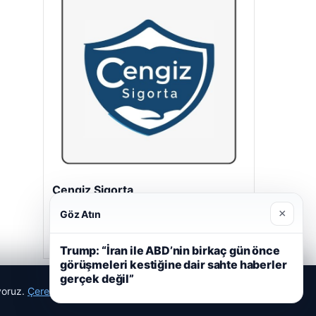
Cengiz Sigorta
23/06/2026
×
Göz Atın
Trump: “İran ile ABD’nin birkaç gün önce
görüşmeleri kestiğine dair sahte haberler
gerçek değil”
ıyoruz.
Çerez Politikamız
Reddet
Kabul Et