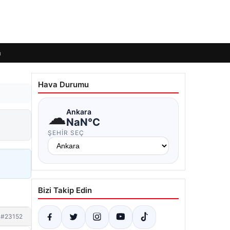
m
Hava Durumu
☁
Ankara
NaN°C
ŞEHIR SEÇ
Bizi Takip Edin
#23152