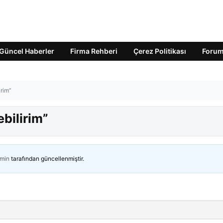
Güncel Haberler
Firma Rehberi
Çerez Politikası
Foru
irim”
bilirim”
min
tarafından güncellenmiştir.