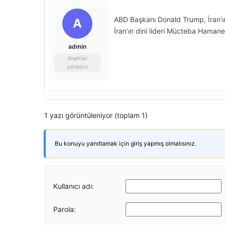
ABD Başkanı Donald Trump, İran’ın
A
İran’ın dini lideri Mücteba Hamaney
admin
Anahtar
yönetici
1 yazı görüntüleniyor (toplam 1)
Bu konuyu yanıtlamak için giriş yapmış olmalısınız.
Kullanıcı adı:
Parola: