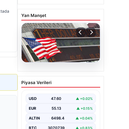
ktada
Yan Manşet
04.08.2026
FED faiz kararı ne zaman
Piyasa Verileri
açıklanacak? Nisan ayı
faiz beklentisi belli oldu
USD
47.60
▲ +0.02%
EUR
55.13
▲ +0.15%
ALTIN
6498.4
▲ +0.04%
BTC
3070739
▲ +0.83%