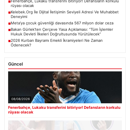
Fenerbahçe, Lukaku transferini bitiriyor! Defansların korkulu
■
rüyası olacak
Kelebek.Org İle Dijital İletişimin Seviyeli Adresi Ve Muhabbet
■
Deneyimi
Meta’ya çocuk güvenliği davasında 567 milyon dolar ceza
■
Bakan Gürlek’ten Çerçeve Yasa Açıklaması: “Tüm İşlemler
■
Hukuk Devleti İlkeleri Doğrultusunda Yürütülecek”
2026 Kurban Bayramı Emekli İkramiyeleri Ne Zaman
■
Ödenecek?
Güncel
08/08/2026
Fenerbahçe, Lukaku transferini bitiriyor! Defansların korkulu
rüyası olacak