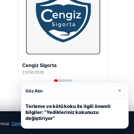
Cengiz Sigorta
23/06/2026
×
Göz Atın
Terleme ve kötü koku ile ilgili önemli
bilgiler: “Yedikleriniz kokunuzu
değiştiriyor”
ıyoruz.
Çerez Politikamız
Reddet
Kabul Et