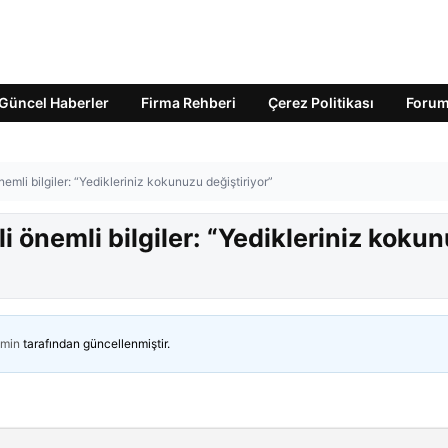
Güncel Haberler
Firma Rehberi
Çerez Politikası
Foru
nemli bilgiler: “Yedikleriniz kokunuzu değiştiriyor”
li önemli bilgiler: “Yedikleriniz koku
min
tarafından güncellenmiştir.