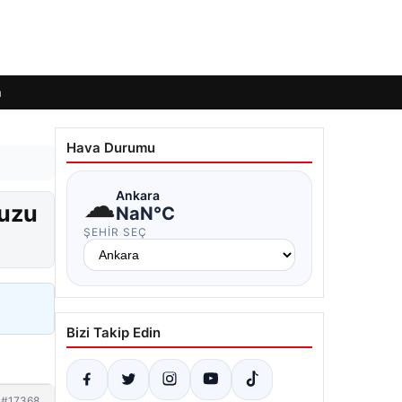
m
Hava Durumu
☁
Ankara
nuzu
NaN°C
ŞEHIR SEÇ
Bizi Takip Edin
#17368