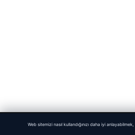
© 2026 Cadde – Güncel Haberler
Web sitemizi nasıl kullandığınızı daha iyi anlayabilmek,