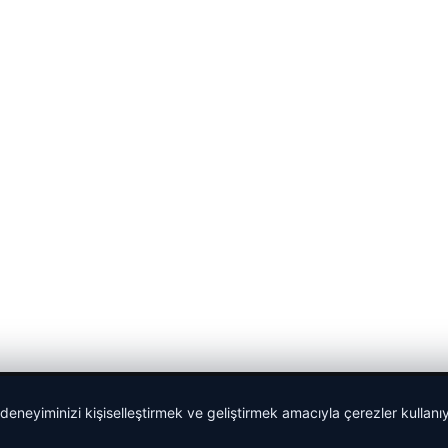
 deneyiminizi kişiselleştirmek ve geliştirmek amacıyla çerezler kullan
malta dil okulları
|
lemagrup.com.tr