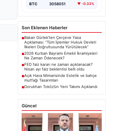
BTC
3058051
▼ -0.33%
Son Eklenen Haberler
Bakan Gürlek’ten Çerçeve Yasa
■
Açıklaması: “Tüm İşlemler Hukuk Devleti
İlkeleri Doğrultusunda Yürütülecek”
2026 Kurban Bayramı Emekli İkramiyeleri
■
Ne Zaman Ödenecek?
FED faiz kararı ne zaman açıklanacak?
■
Nisan ayı faiz beklentisi belli oldu
Açık Hava Mimarisinde Estetik ve bahçe
■
mutfağı Tasarımları
Dorukhan Toköz’ün Yeni Takımı Açıklandı
■
Güncel