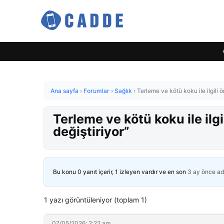
Ana sayfa
›
Forumlar
›
Sağlık
›
Terleme ve kötü koku ile ilgili ö
Terleme ve kötü koku ile ilgi
değiştiriyor”
Bu konu 0 yanıt içerir, 1 izleyen vardır ve en son
3 ay önce
ad
1 yazı görüntüleniyor (toplam 1)
07/05/2026: 2:22 am