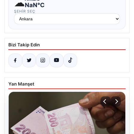
☁
NaN°C
ŞEHIR SEÇ
Bizi Takip Edin
Yan Manşet