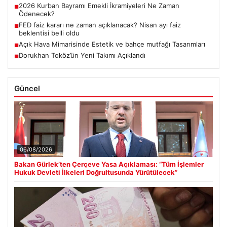
2026 Kurban Bayramı Emekli İkramiyeleri Ne Zaman
■
Ödenecek?
FED faiz kararı ne zaman açıklanacak? Nisan ayı faiz
■
beklentisi belli oldu
Açık Hava Mimarisinde Estetik ve bahçe mutfağı Tasarımları
■
Dorukhan Toköz’ün Yeni Takımı Açıklandı
■
Güncel
06/08/2026
Bakan Gürlek’ten Çerçeve Yasa Açıklaması: “Tüm İşlemler
Hukuk Devleti İlkeleri Doğrultusunda Yürütülecek”