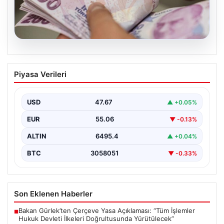
05.08.2026
2026 Kurban Bayramı Emekli
Piyasa Verileri
İkramiyeleri Ne Zaman Ödenecek?
Yaklaşan 2026 Kurban Bayramı nedeniyle, yaklaşık 17
milyon emekli vatandaşın gözü kulağı bayram
USD
47.67
▲ +0.05%
ikramiyesi…
EUR
55.06
▼ -0.13%
ALTIN
6495.4
▲ +0.04%
BTC
3058051
▼ -0.33%
Son Eklenen Haberler
Bakan Gürlek’ten Çerçeve Yasa Açıklaması: “Tüm İşlemler
■
Hukuk Devleti İlkeleri Doğrultusunda Yürütülecek”