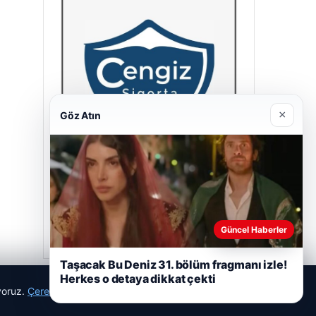
×
Göz Atın
Cengiz Sigorta
23/06/2026
Güncel Haberler
Taşacak Bu Deniz 31. bölüm fragmanı izle!
Herkes o detaya dikkat çekti
ıyoruz.
Çerez Politikamız
Reddet
Kabul Et