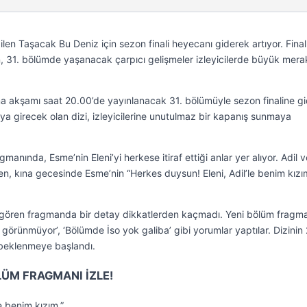
ilen Taşacak Bu Deniz için sezon finali heyecanı giderek artıyor. Final
n, 31. bölümde yaşanacak çarpıcı gelişmeler izleyicilerde büyük mera
 akşamı saat 20.00’de yayınlanacak 31. bölümüyle sezon finaline gi
ya girecek olan dizi, izleyicilerine unutulmaz bir kapanış sunmaya
anında, Esme’nin Eleni’yi herkese itiraf ettiği anlar yer alıyor. Adil v
en, kına gecesinde Esme’nin “Herkes duysun! Eleni, Adil’le benim kızı
i gören fragmanda bir detay dikkatlerden kaçmadı. Yeni bölüm fragma
 görünmüyor’, ‘Bölümde İso yok galiba’ gibi yorumlar yaptılar. Dizinin 
beklenmeye başlandı.
LÜM FRAGMANI İZLE!
le benim kızım.”