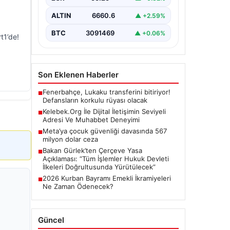
Günümüzde…
ALTIN
6660.6
▲ +2.59%
BTC
3091469
▲ +0.06%
t1’de!
Son Eklenen Haberler
Fenerbahçe, Lukaku transferini bitiriyor!
■
Defansların korkulu rüyası olacak
Kelebek.Org İle Dijital İletişimin Seviyeli
■
Adresi Ve Muhabbet Deneyimi
Meta’ya çocuk güvenliği davasında 567
■
milyon dolar ceza
Bakan Gürlek’ten Çerçeve Yasa
■
Açıklaması: “Tüm İşlemler Hukuk Devleti
İlkeleri Doğrultusunda Yürütülecek”
2026 Kurban Bayramı Emekli İkramiyeleri
■
Ne Zaman Ödenecek?
Güncel