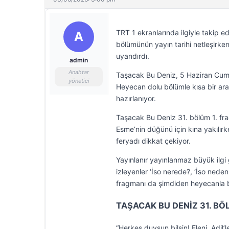
TRT 1 ekranlarında ilgiyle takip ed
A
bölümünün yayın tarihi netleşirke
uyandırdı.
admin
Anahtar
Taşacak Bu Deniz, 5 Haziran Cuma
yönetici
Heyecan dolu bölümle kısa bir ara
hazırlanıyor.
Taşacak Bu Deniz 31. bölüm 1. fragm
Esme’nin düğünü için kına yakılırk
feryadı dikkat çekiyor.
Yayınlanır yayınlanmaz büyük ilg
izleyenler ‘İso nerede?, ‘İso neden
fragmanı da şimdiden heyecanla 
TAŞACAK BU DENİZ 31. BÖ
“Herkes duysun bilsin! Eleni, Adil’