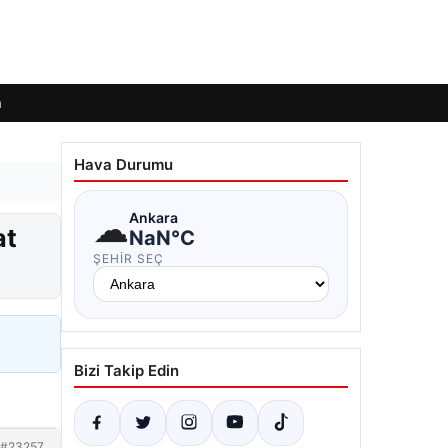
m
Hava Durumu
☁
Ankara
at
NaN°C
ŞEHIR SEÇ
Bizi Takip Edin
#23257