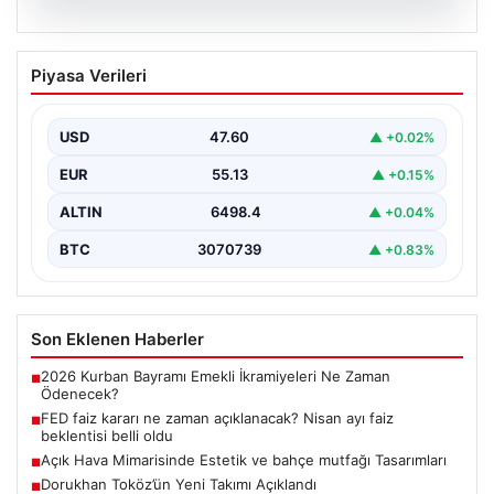
04.08.2026
FED faiz kararı ne zaman açıklanacak?
Piyasa Verileri
Nisan ayı faiz beklentisi belli oldu
USD
47.60
▲ +0.02%
EUR
55.13
▲ +0.15%
ALTIN
6498.4
▲ +0.04%
BTC
3070739
▲ +0.83%
Son Eklenen Haberler
2026 Kurban Bayramı Emekli İkramiyeleri Ne Zaman
■
Ödenecek?
FED faiz kararı ne zaman açıklanacak? Nisan ayı faiz
■
beklentisi belli oldu
Açık Hava Mimarisinde Estetik ve bahçe mutfağı Tasarımları
■
Dorukhan Toköz’ün Yeni Takımı Açıklandı
■