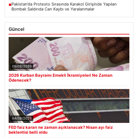
Pakistan’da Protesto Sırasında Karakol Girişinde Yapılan
■
Bombalı Saldırıda Can Kaybı ve Yaralanmalar
Güncel
05/08/2026
2026 Kurban Bayramı Emekli İkramiyeleri Ne Zaman
Ödenecek?
04/08/2026
FED faiz kararı ne zaman açıklanacak? Nisan ayı faiz
beklentisi belli oldu