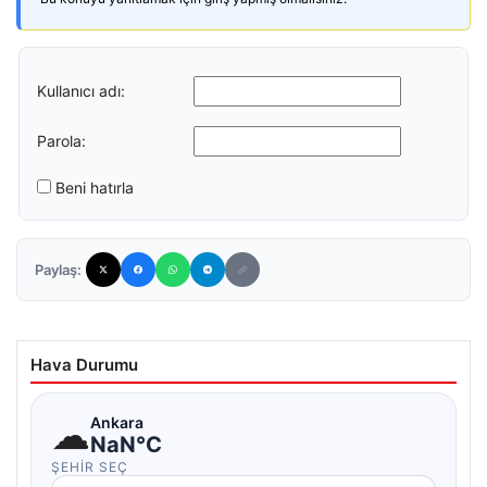
Kullanıcı adı:
Parola:
Beni hatırla
Paylaş:
Hava Durumu
☁
Ankara
NaN°C
ŞEHIR SEÇ