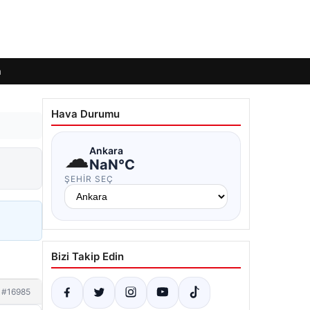
m
Hava Durumu
☁
Ankara
NaN°C
ŞEHIR SEÇ
Bizi Takip Edin
#16985