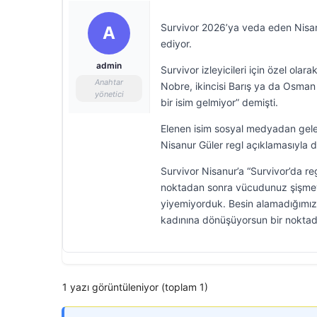
Survivor 2026’ya veda eden Nisan
A
ediyor.
admin
Survivor izleyicileri için özel olar
Anahtar
Nobre, ikincisi Barış ya da Osman C
yönetici
bir isim gelmiyor” demişti.
Elenen isim sosyal medyadan gelen
Nisanur Güler regl açıklamasıyla d
Survivor Nisanur’a “Survivor’da r
noktadan sonra vücudunuz şişmeye b
yiyemiyorduk. Besin alamadığımız
kadınına dönüşüyorsun bir noktada
1 yazı görüntüleniyor (toplam 1)