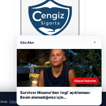
×
Göz Atın
Cengiz Sigorta
23/06/2026
Güncel Haberler
Survivor Nisanur’dan ‘regl’ açıklaması:
Besin alamadığımız için…
ıyoruz.
Çerez Politikamız
Reddet
Kabul Et