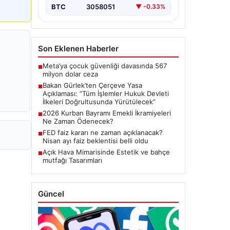
Meclis'te kabul…
BTC
3058051
▼ -0.33%
Son Eklenen Haberler
Meta’ya çocuk güvenliği davasında 567
■
milyon dolar ceza
Bakan Gürlek’ten Çerçeve Yasa
■
Açıklaması: “Tüm İşlemler Hukuk Devleti
İlkeleri Doğrultusunda Yürütülecek”
2026 Kurban Bayramı Emekli İkramiyeleri
■
Ne Zaman Ödenecek?
FED faiz kararı ne zaman açıklanacak?
■
Nisan ayı faiz beklentisi belli oldu
Açık Hava Mimarisinde Estetik ve bahçe
■
mutfağı Tasarımları
Güncel