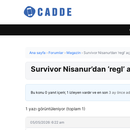
Ana sayfa
›
Forumlar
›
Magazin
›
Survivor Nisanur’dan ‘regl’ a
Survivor Nisanur’dan ‘regl’
Bu konu 0 yanıt içerir, 1 izleyen vardır ve en son
3 ay önce
ad
1 yazı görüntüleniyor (toplam 1)
05/05/2026: 6:22 am