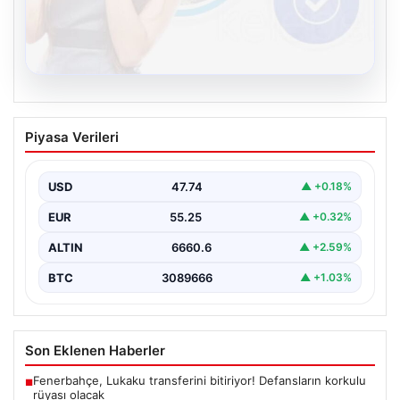
08.08.2026
Kelebek.Org İle Dijital İletişimin Seviyeli
Piyasa Verileri
Adresi Ve Muhabbet Deneyimi
Dijital ortamında kullanıcıların seviyeli bir şekilde iletişim
kurması büyük bir hassasiyet ifade etmektedir.
USD
47.74
▲ +0.18%
Günümüzde…
EUR
55.25
▲ +0.32%
ALTIN
6660.6
▲ +2.59%
BTC
3089666
▲ +1.03%
Son Eklenen Haberler
Fenerbahçe, Lukaku transferini bitiriyor! Defansların korkulu
■
rüyası olacak