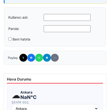
Kullanıcı adı:
Parola:
Beni hatırla
Paylaş:
Hava Durumu
☁
Ankara
NaN°C
ŞEHIR SEÇ