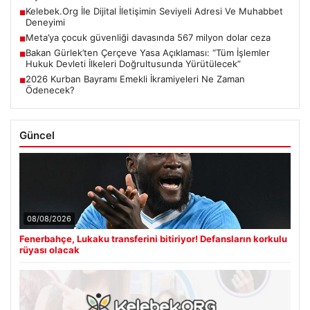
Kelebek.Org İle Dijital İletişimin Seviyeli Adresi Ve Muhabbet
■
Deneyimi
Meta’ya çocuk güvenliği davasında 567 milyon dolar ceza
■
Bakan Gürlek’ten Çerçeve Yasa Açıklaması: “Tüm İşlemler
■
Hukuk Devleti İlkeleri Doğrultusunda Yürütülecek”
2026 Kurban Bayramı Emekli İkramiyeleri Ne Zaman
■
Ödenecek?
Güncel
08/08/2026
Fenerbahçe, Lukaku transferini bitiriyor! Defansların korkulu
rüyası olacak