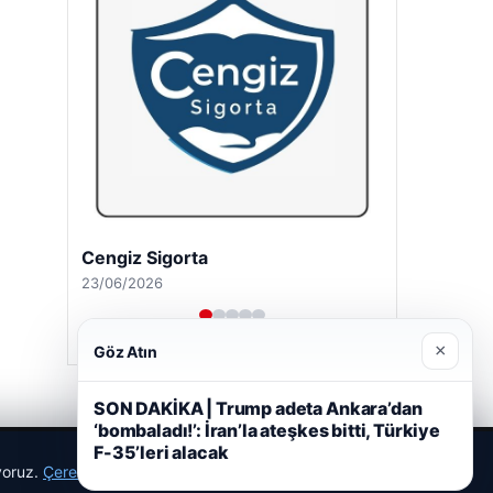
Cengiz Sigorta
23/06/2026
×
Göz Atın
SON DAKİKA | Trump adeta Ankara’dan
‘bombaladı!’: İran’la ateşkes bitti, Türkiye
F-35’leri alacak
ıyoruz.
Çerez Politikamız
Reddet
Kabul Et