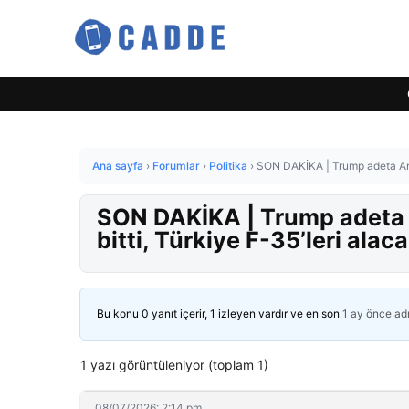
Ana sayfa
›
Forumlar
›
Politika
›
SON DAKİKA | Trump adeta Ankar
SON DAKİKA | Trump adeta A
bitti, Türkiye F-35’leri alac
Bu konu 0 yanıt içerir, 1 izleyen vardır ve en son
1 ay önce
ad
1 yazı görüntüleniyor (toplam 1)
08/07/2026: 2:14 pm