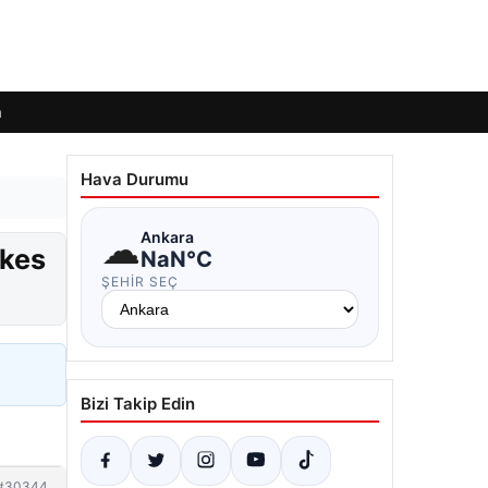
m
Hava Durumu
☁
Ankara
şkes
NaN°C
ŞEHIR SEÇ
Bizi Takip Edin
#30344