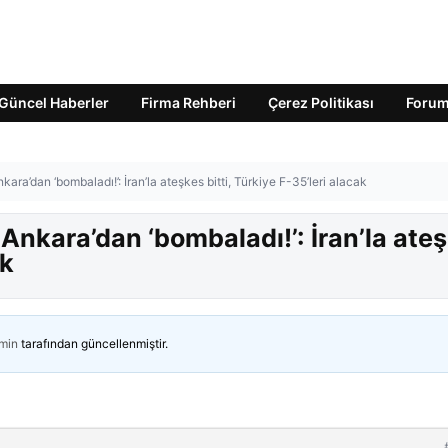
Güncel Haberler
Firma Rehberi
Çerez Politikası
Foru
a’dan ‘bombaladı!’: İran’la ateşkes bitti, Türkiye F-35’leri alacak
nkara’dan ‘bombaladı!’: İran’la ate
ak
min
tarafından güncellenmiştir.