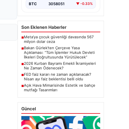
Meclis'te kabul…
BTC
3058051
▼ -0.33%
Son Eklenen Haberler
Meta’ya çocuk güvenliği davasında 567
■
milyon dolar ceza
Bakan Gürlek’ten Çerçeve Yasa
■
Açıklaması: “Tüm İşlemler Hukuk Devleti
İlkeleri Doğrultusunda Yürütülecek”
2026 Kurban Bayramı Emekli İkramiyeleri
■
Ne Zaman Ödenecek?
FED faiz kararı ne zaman açıklanacak?
■
Nisan ayı faiz beklentisi belli oldu
Açık Hava Mimarisinde Estetik ve bahçe
■
mutfağı Tasarımları
Güncel