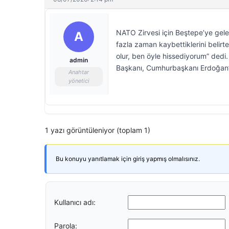
NATO Zirvesi için Beştepe’ye gelen
A
fazla zaman kaybettiklerini belirt
olur, ben öyle hissediyorum” dedi
admin
Başkanı, Cumhurbaşkanı Erdoğan’d
Anahtar
yönetici
1 yazı görüntüleniyor (toplam 1)
Bu konuyu yanıtlamak için giriş yapmış olmalısınız.
Kullanıcı adı:
Parola: