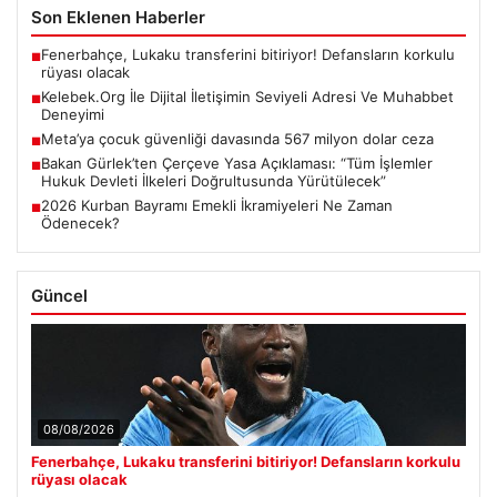
Son Eklenen Haberler
Fenerbahçe, Lukaku transferini bitiriyor! Defansların korkulu
■
rüyası olacak
Kelebek.Org İle Dijital İletişimin Seviyeli Adresi Ve Muhabbet
■
Deneyimi
Meta’ya çocuk güvenliği davasında 567 milyon dolar ceza
■
Bakan Gürlek’ten Çerçeve Yasa Açıklaması: “Tüm İşlemler
■
Hukuk Devleti İlkeleri Doğrultusunda Yürütülecek”
2026 Kurban Bayramı Emekli İkramiyeleri Ne Zaman
■
Ödenecek?
Güncel
08/08/2026
Fenerbahçe, Lukaku transferini bitiriyor! Defansların korkulu
rüyası olacak