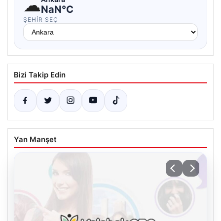
☁
NaN°C
ŞEHIR SEÇ
Bizi Takip Edin
Yan Manşet