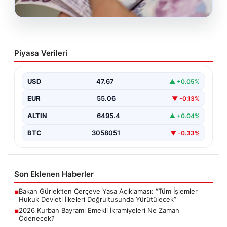
05.08.2026
2026 Kurban Bayramı Emekli
Piyasa Verileri
İkramiyeleri Ne Zaman Ödenecek?
Yaklaşan 2026 Kurban Bayramı nedeniyle, yaklaşık 17
milyon emekli vatandaşın gözü kulağı bayram
USD
47.67
▲ +0.05%
ikramiyesi…
EUR
55.06
▼ -0.13%
ALTIN
6495.4
▲ +0.04%
BTC
3058051
▼ -0.33%
Son Eklenen Haberler
Bakan Gürlek’ten Çerçeve Yasa Açıklaması: “Tüm İşlemler
■
Hukuk Devleti İlkeleri Doğrultusunda Yürütülecek”
2026 Kurban Bayramı Emekli İkramiyeleri Ne Zaman
■
Ödenecek?