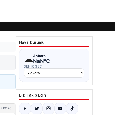
m
Hava Durumu
☁
Ankara
NaN°C
ŞEHIR SEÇ
Bizi Takip Edin
#19276