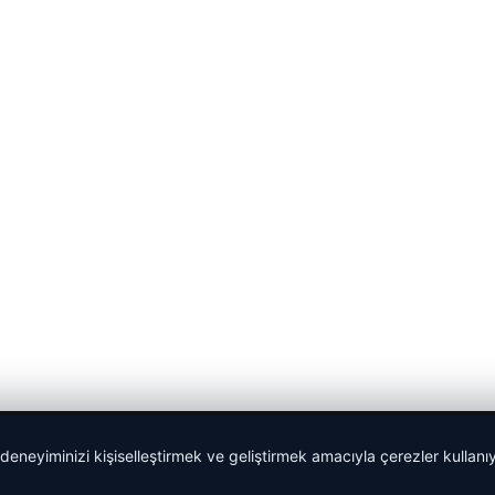
 deneyiminizi kişiselleştirmek ve geliştirmek amacıyla çerezler kullan
malta dil okulları
|
lemagrup.com.tr