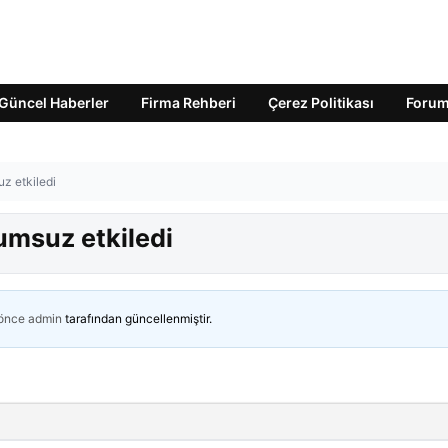
Güncel Haberler
Firma Rehberi
Çerez Politikası
Foru
z etkiledi
umsuz etkiledi
 önce
admin
tarafından güncellenmiştir.