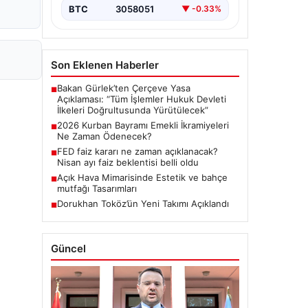
BTC
3058051
▼ -0.33%
Son Eklenen Haberler
Bakan Gürlek’ten Çerçeve Yasa
■
Açıklaması: “Tüm İşlemler Hukuk Devleti
İlkeleri Doğrultusunda Yürütülecek”
2026 Kurban Bayramı Emekli İkramiyeleri
■
Ne Zaman Ödenecek?
FED faiz kararı ne zaman açıklanacak?
■
Nisan ayı faiz beklentisi belli oldu
Açık Hava Mimarisinde Estetik ve bahçe
■
mutfağı Tasarımları
Dorukhan Toköz’ün Yeni Takımı Açıklandı
■
Güncel