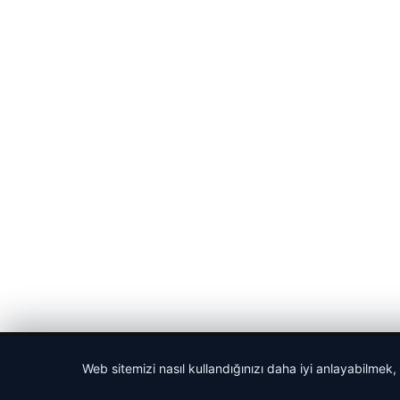
© 2026 Cadde – Güncel Haberler
Web sitemizi nasıl kullandığınızı daha iyi anlayabilmek,