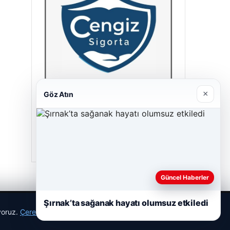
×
Göz Atın
Cengiz Sigorta
23/06/2026
Güncel Haberler
Şırnak’ta sağanak hayatı olumsuz etkiledi
ıyoruz.
Çerez Politikamız
Reddet
Kabul Et