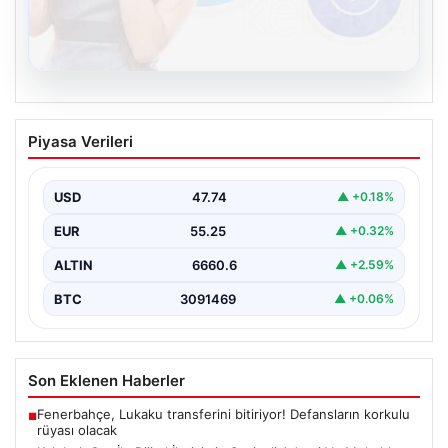
08.08.2026
Kelebek.Org İle Dijital İletişimin Seviyeli
Piyasa Verileri
Adresi Ve Muhabbet Deneyimi
Dijital ortamında kullanıcıların seviyeli bir şekilde iletişim
kurması büyük bir hassasiyet ifade etmektedir.
USD
47.74
▲ +0.18%
Günümüzde…
EUR
55.25
▲ +0.32%
ALTIN
6660.6
▲ +2.59%
BTC
3091469
▲ +0.06%
Son Eklenen Haberler
Fenerbahçe, Lukaku transferini bitiriyor! Defansların korkulu
■
rüyası olacak