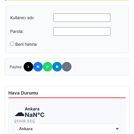
Kullanıcı adı:
Parola:
Beni hatırla
Paylaş:
Hava Durumu
☁
Ankara
NaN°C
ŞEHIR SEÇ