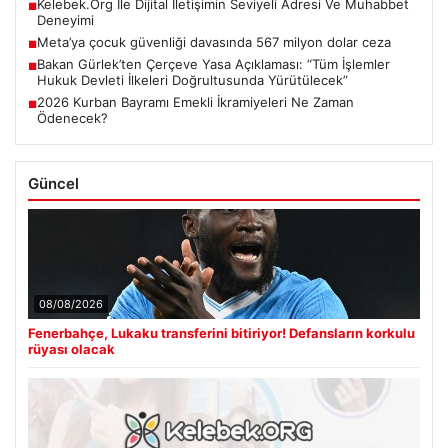
Kelebek.Org İle Dijital İletişimin Seviyeli Adresi Ve Muhabbet
■
Deneyimi
Meta’ya çocuk güvenliği davasında 567 milyon dolar ceza
■
Bakan Gürlek’ten Çerçeve Yasa Açıklaması: “Tüm İşlemler
■
Hukuk Devleti İlkeleri Doğrultusunda Yürütülecek”
2026 Kurban Bayramı Emekli İkramiyeleri Ne Zaman
■
Ödenecek?
Güncel
08/08/2026
Fenerbahçe, Lukaku transferini bitiriyor! Defansların korkulu
rüyası olacak