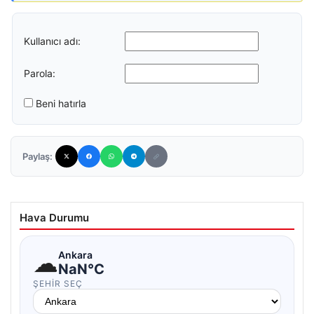
Kullanıcı adı:
Parola:
Beni hatırla
Paylaş:
Hava Durumu
☁
Ankara
NaN°C
ŞEHIR SEÇ