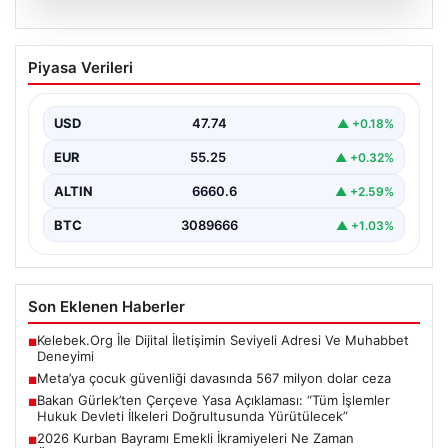
07.08.2026
Meta’ya çocuk güvenliği davasında 567
Piyasa Verileri
milyon dolar ceza
USD
47.74
▲ +0.18%
EUR
55.25
▲ +0.32%
ALTIN
6660.6
▲ +2.59%
BTC
3089666
▲ +1.03%
Son Eklenen Haberler
Kelebek.Org İle Dijital İletişimin Seviyeli Adresi Ve Muhabbet
■
Deneyimi
Meta’ya çocuk güvenliği davasında 567 milyon dolar ceza
■
Bakan Gürlek’ten Çerçeve Yasa Açıklaması: “Tüm İşlemler
■
Hukuk Devleti İlkeleri Doğrultusunda Yürütülecek”
2026 Kurban Bayramı Emekli İkramiyeleri Ne Zaman
■