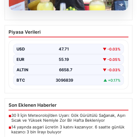
09.08.2026
14 yaşında asgari ücretin 3 katını
Piyasa Verileri
kazanıyor. 6 saatte günlük kazancı 3 bin
lirayı buluyor
USD
47.71
▼ -0.03%
EUR
55.19
▼ -0.05%
ALTIN
6658.7
▼ -0.03%
BTC
3096839
▲ +0.17%
Son Eklenen Haberler
30 İl İçin Meteoroloji’den Uyarı: Gök Gürültülü Sağanak, Aşırı
■
Sıcak ve Yüksek Nemiyle Zor Bir Hafta Bekleniyor
14 yaşında asgari ücretin 3 katını kazanıyor. 6 saatte günlük
■
kazancı 3 bin lirayı buluyor