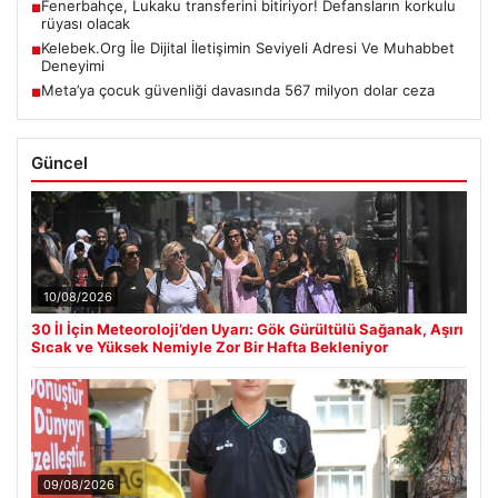
Fenerbahçe, Lukaku transferini bitiriyor! Defansların korkulu
■
rüyası olacak
Kelebek.Org İle Dijital İletişimin Seviyeli Adresi Ve Muhabbet
■
Deneyimi
Meta’ya çocuk güvenliği davasında 567 milyon dolar ceza
■
Güncel
10/08/2026
30 İl İçin Meteoroloji’den Uyarı: Gök Gürültülü Sağanak, Aşırı
Sıcak ve Yüksek Nemiyle Zor Bir Hafta Bekleniyor
09/08/2026