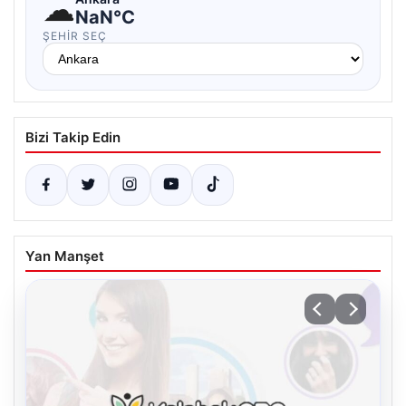
☁
NaN°C
ŞEHIR SEÇ
Bizi Takip Edin
Yan Manşet