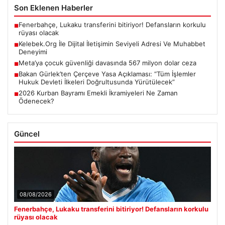
Son Eklenen Haberler
Fenerbahçe, Lukaku transferini bitiriyor! Defansların korkulu
■
rüyası olacak
Kelebek.Org İle Dijital İletişimin Seviyeli Adresi Ve Muhabbet
■
Deneyimi
Meta’ya çocuk güvenliği davasında 567 milyon dolar ceza
■
Bakan Gürlek’ten Çerçeve Yasa Açıklaması: “Tüm İşlemler
■
Hukuk Devleti İlkeleri Doğrultusunda Yürütülecek”
2026 Kurban Bayramı Emekli İkramiyeleri Ne Zaman
■
Ödenecek?
Güncel
08/08/2026
Fenerbahçe, Lukaku transferini bitiriyor! Defansların korkulu
rüyası olacak