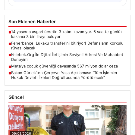
Son Eklenen Haberler
14 yaşında asgari ücretin 3 katını kazanıyor. 6 saatte günlük
■
kazancı 3 bin lirayı buluyor
Fenerbahçe, Lukaku transferini bitiriyor! Defansların korkulu
■
rüyası olacak
Kelebek.Org İle Dijital İletişimin Seviyeli Adresi Ve Muhabbet
■
Deneyimi
Meta’ya çocuk güvenliği davasında 567 milyon dolar ceza
■
Bakan Gürlek’ten Çerçeve Yasa Açıklaması: “Tüm İşlemler
■
Hukuk Devleti İlkeleri Doğrultusunda Yürütülecek”
Güncel
09/08/2026