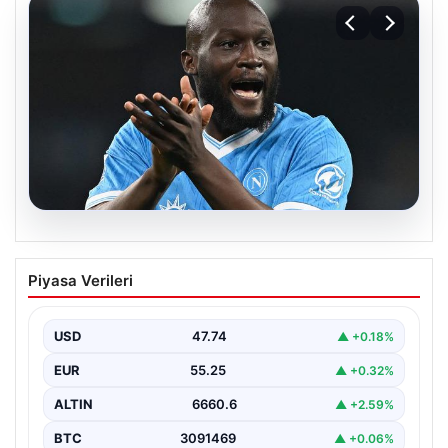
08.08.2026
Fenerbahçe, Lukaku transferini
Piyasa Verileri
bitiriyor! Defansların korkulu rüyası
olacak
USD
47.74
▲ +0.18%
EUR
55.25
▲ +0.32%
ALTIN
6660.6
▲ +2.59%
BTC
3091469
▲ +0.06%