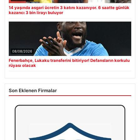
14 yaşında asgari ücretin 3 katını kazanıyor. 6 saatte günlük
kazancı 3 bin lirayı buluyor
08/08/2026
Fenerbahçe, Lukaku transferini bitiriyor! Defansların korkulu
rüyası olacak
Son Eklenen Firmalar