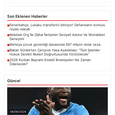
Son Eklenen Haberler
Fenerbahçe, Lukaku transferini bitiriyor! Defansların korkulu
■
rüyası olacak
Kelebek.Org İle Dijital İletişimin Seviyeli Adresi Ve Muhabbet
■
Deneyimi
Meta’ya çocuk güvenliği davasında 567 milyon dolar ceza
■
Bakan Gürlek’ten Çerçeve Yasa Açıklaması: “Tüm İşlemler
■
Hukuk Devleti İlkeleri Doğrultusunda Yürütülecek”
2026 Kurban Bayramı Emekli İkramiyeleri Ne Zaman
■
Ödenecek?
Güncel
08/08/2026