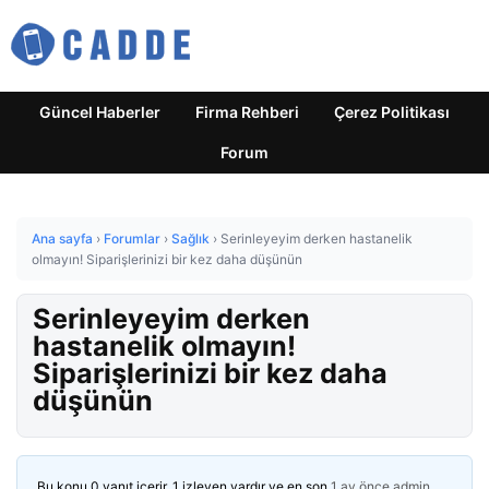
Güncel Haberler
Firma Rehberi
Çerez Politikası
Forum
Ana sayfa
›
Forumlar
›
Sağlık
›
Serinleyeyim derken hastanelik
olmayın! Siparişlerinizi bir kez daha düşünün
Serinleyeyim derken
hastanelik olmayın!
Siparişlerinizi bir kez daha
düşünün
Bu konu 0 yanıt içerir, 1 izleyen vardır ve en son
1 ay önce
admin