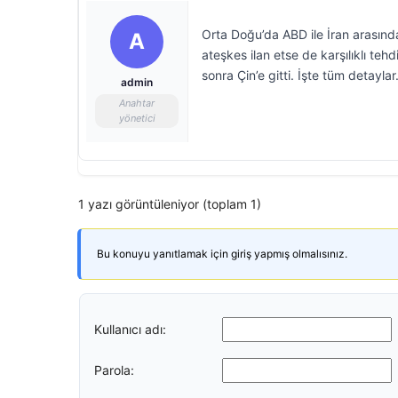
Orta Doğu’da ABD ile İran arasında
A
ateşkes ilan etse de karşılıklı te
sonra Çin’e gitti. İşte tüm detayla
admin
Anahtar
yönetici
1 yazı görüntüleniyor (toplam 1)
Bu konuyu yanıtlamak için giriş yapmış olmalısınız.
Kullanıcı adı:
Parola: