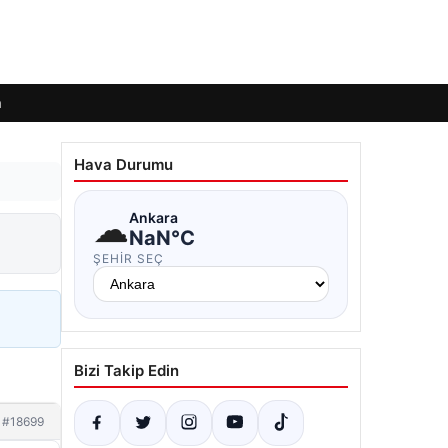
m
Hava Durumu
☁
Ankara
NaN°C
ŞEHIR SEÇ
Bizi Takip Edin
#18699