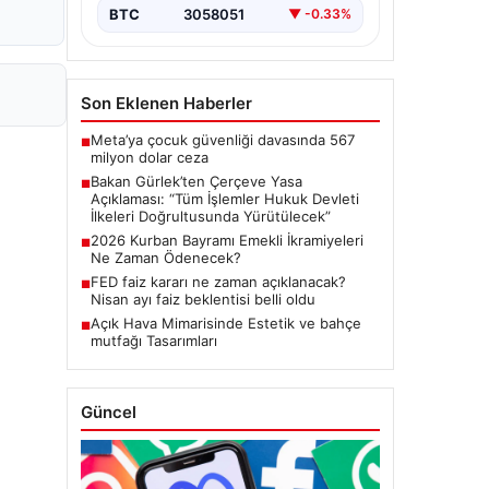
Meclis'te kabul…
BTC
3058051
▼ -0.33%
Son Eklenen Haberler
Meta’ya çocuk güvenliği davasında 567
■
milyon dolar ceza
Bakan Gürlek’ten Çerçeve Yasa
■
Açıklaması: “Tüm İşlemler Hukuk Devleti
İlkeleri Doğrultusunda Yürütülecek”
2026 Kurban Bayramı Emekli İkramiyeleri
■
Ne Zaman Ödenecek?
FED faiz kararı ne zaman açıklanacak?
■
Nisan ayı faiz beklentisi belli oldu
Açık Hava Mimarisinde Estetik ve bahçe
■
mutfağı Tasarımları
Güncel