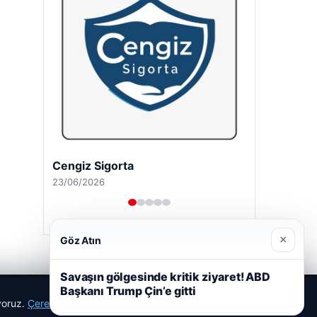
Cengiz Sigorta
23/06/2026
×
Göz Atın
Savaşın gölgesinde kritik ziyaret! ABD
Başkanı Trump Çin’e gitti
ıyoruz.
Çerez Politikamız
Reddet
Kabul Et