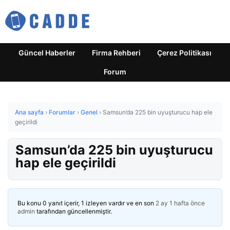
Güncel Haberler
Firma Rehberi
Çerez Politikası
Forum
Ana sayfa
›
Forumlar
›
Genel
›
Samsun’da 225 bin uyuşturucu hap ele
geçirildi
Samsun’da 225 bin uyuşturucu
hap ele geçirildi
Bu konu 0 yanıt içerir, 1 izleyen vardır ve en son
2 ay 1 hafta önce
admin
tarafından güncellenmiştir.