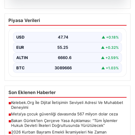
07.08.2026
Meta’ya çocuk güvenliği davasında 567
Piyasa Verileri
milyon dolar ceza
USD
47.74
▲ +0.18%
EUR
55.25
▲ +0.32%
ALTIN
6660.6
▲ +2.59%
BTC
3089666
▲ +1.03%
Son Eklenen Haberler
Kelebek.Org İle Dijital İletişimin Seviyeli Adresi Ve Muhabbet
■
Deneyimi
Meta’ya çocuk güvenliği davasında 567 milyon dolar ceza
■
Bakan Gürlek’ten Çerçeve Yasa Açıklaması: “Tüm İşlemler
■
Hukuk Devleti İlkeleri Doğrultusunda Yürütülecek”
2026 Kurban Bayramı Emekli İkramiyeleri Ne Zaman
■