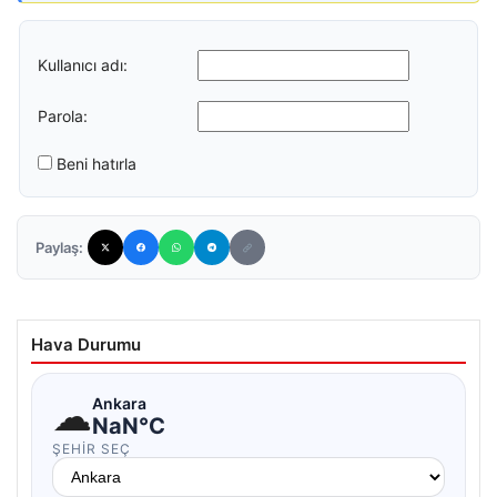
Kullanıcı adı:
Parola:
Beni hatırla
Paylaş:
Hava Durumu
☁
Ankara
NaN°C
ŞEHIR SEÇ