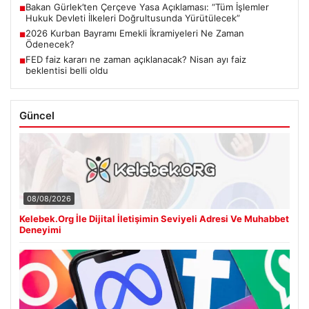
Bakan Gürlek’ten Çerçeve Yasa Açıklaması: “Tüm İşlemler
■
Hukuk Devleti İlkeleri Doğrultusunda Yürütülecek”
2026 Kurban Bayramı Emekli İkramiyeleri Ne Zaman
■
Ödenecek?
FED faiz kararı ne zaman açıklanacak? Nisan ayı faiz
■
beklentisi belli oldu
Güncel
08/08/2026
Kelebek.Org İle Dijital İletişimin Seviyeli Adresi Ve Muhabbet
Deneyimi