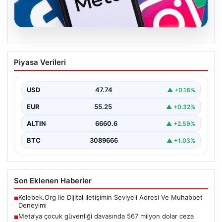
07.08.2026
Meta’ya çocuk güvenliği davasında 567
Piyasa Verileri
milyon dolar ceza
USD
47.74
▲ +0.18%
EUR
55.25
▲ +0.32%
ALTIN
6660.6
▲ +2.59%
BTC
3089666
▲ +1.03%
Son Eklenen Haberler
Kelebek.Org İle Dijital İletişimin Seviyeli Adresi Ve Muhabbet
■
Deneyimi
Meta’ya çocuk güvenliği davasında 567 milyon dolar ceza
■