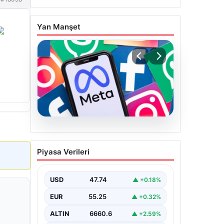
Yan Manşet
07.08.2026
Meta’ya çocuk güvenliği
Piyasa Verileri
davasında 567 milyon
dolar ceza
USD
47.74
▲ +0.18%
EUR
55.25
▲ +0.32%
ALTIN
6660.6
▲ +2.59%