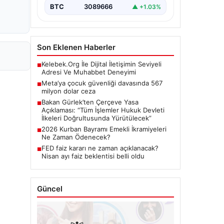
BTC
3089666
▲ +1.03%
Son Eklenen Haberler
Kelebek.Org İle Dijital İletişimin Seviyeli
■
Adresi Ve Muhabbet Deneyimi
Meta’ya çocuk güvenliği davasında 567
■
milyon dolar ceza
Bakan Gürlek’ten Çerçeve Yasa
■
Açıklaması: “Tüm İşlemler Hukuk Devleti
İlkeleri Doğrultusunda Yürütülecek”
2026 Kurban Bayramı Emekli İkramiyeleri
■
Ne Zaman Ödenecek?
FED faiz kararı ne zaman açıklanacak?
■
Nisan ayı faiz beklentisi belli oldu
Güncel