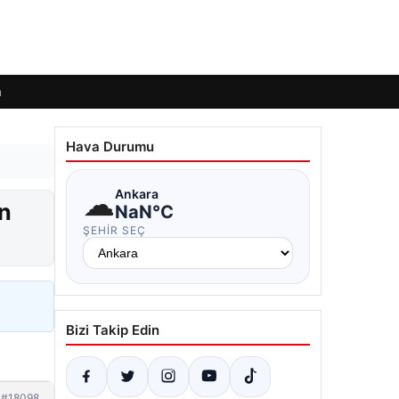
m
Hava Durumu
☁
Ankara
n
NaN°C
ŞEHIR SEÇ
Bizi Takip Edin
#18098