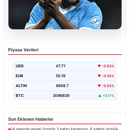
08.08.2026
Fenerbahçe, Lukaku transferini
Piyasa Verileri
bitiriyor! Defansların korkulu rüyası
olacak
USD
47.71
▼ -0.03%
EUR
55.19
▼ -0.05%
ALTIN
6658.7
▼ -0.03%
BTC
3096839
▲ +0.17%
Son Eklenen Haberler
14 yaşında asgari ücretin 3 katını kazanıyor. 6 saatte günlük
■