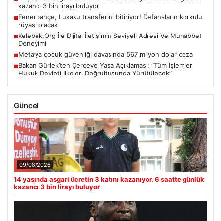
kazancı 3 bin lirayı buluyor
Fenerbahçe, Lukaku transferini bitiriyor! Defansların korkulu
■
rüyası olacak
Kelebek.Org İle Dijital İletişimin Seviyeli Adresi Ve Muhabbet
■
Deneyimi
Meta’ya çocuk güvenliği davasında 567 milyon dolar ceza
■
Bakan Gürlek’ten Çerçeve Yasa Açıklaması: “Tüm İşlemler
■
Hukuk Devleti İlkeleri Doğrultusunda Yürütülecek”
Güncel
09/08/2026
14 yaşında asgari ücretin 3 katını kazanıyor. 6 saatte günlük
kazancı 3 bin lirayı buluyor