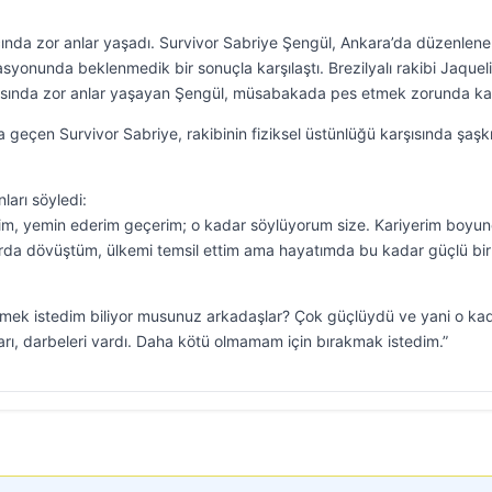
ında zor anlar yaşadı. Survivor Sabriye Şengül, Ankara’da düzenlen
syonunda beklenmedik bir sonuçla karşılaştı. Brezilyalı rakibi Jaquel
şısında zor anlar yaşayan Şengül, müsabakada pes etmek zorunda kal
eçen Survivor Sabriye, rakibinin fiziksel üstünlüğü karşısında şaşkın
ları söyledi:
rim, yemin ederim geçerim; o kadar söylüyorum size. Kariyerim boyu
da dövüştüm, ülkemi temsil ettim ama hayatımda bu kadar güçlü bir
irmek istedim biliyor musunuz arkadaşlar? Çok güçlüydü ve yani o ka
arı, darbeleri vardı. Daha kötü olmamam için bırakmak istedim.”