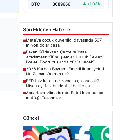
Meclis'te kabul…
BTC
3089666
▲ +1.03%
Son Eklenen Haberler
Meta’ya çocuk güvenliği davasında 567
■
milyon dolar ceza
Bakan Gürlek’ten Çerçeve Yasa
■
Açıklaması: “Tüm İşlemler Hukuk Devleti
İlkeleri Doğrultusunda Yürütülecek”
2026 Kurban Bayramı Emekli İkramiyeleri
■
Ne Zaman Ödenecek?
FED faiz kararı ne zaman açıklanacak?
■
Nisan ayı faiz beklentisi belli oldu
Açık Hava Mimarisinde Estetik ve bahçe
■
mutfağı Tasarımları
Güncel