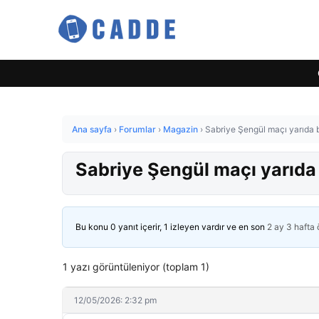
Ana sayfa
›
Forumlar
›
Magazin
›
Sabriye Şengül maçı yarıda bı
Sabriye Şengül maçı yarıda b
Bu konu 0 yanıt içerir, 1 izleyen vardır ve en son
2 ay 3 hafta
1 yazı görüntüleniyor (toplam 1)
12/05/2026: 2:32 pm