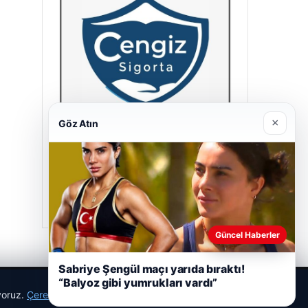
×
Göz Atın
Cengiz Sigorta
23/06/2026
Güncel Haberler
Sabriye Şengül maçı yarıda bıraktı!
“Balyoz gibi yumrukları vardı”
ıyoruz.
Çerez Politikamız
Reddet
Kabul Et