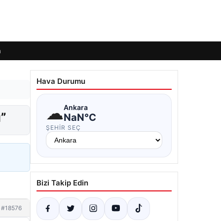
m
Hava Durumu
☁
Ankara
ı”
NaN°C
ŞEHIR SEÇ
Bizi Takip Edin
#18576