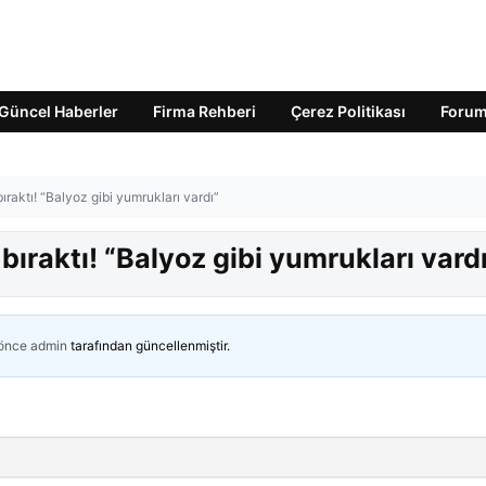
Güncel Haberler
Firma Rehberi
Çerez Politikası
Foru
raktı! “Balyoz gibi yumrukları vardı”
ıraktı! “Balyoz gibi yumrukları vard
 önce
admin
tarafından güncellenmiştir.