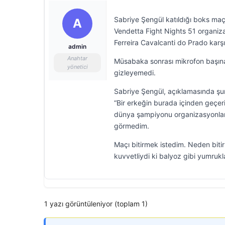
Sabriye Şengül katıldığı boks maç
A
Vendetta Fight Nights 51 organiza
Ferreira Cavalcanti do Prado kar
admin
Anahtar
Müsabaka sonrası mikrofon başına g
yönetici
gizleyemedi.
Sabriye Şengül, açıklamasında şun
“Bir erkeğin burada içinden geçe
dünya şampiyonu organizasyonlar
görmedim.
Maçı bitirmek istedim. Neden bit
kuvvetliydi ki balyoz gibi yumrukl
1 yazı görüntüleniyor (toplam 1)