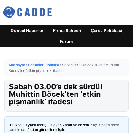
Güncel Haberler
Firma Rehberi
Çerez Politikası
Forum
Ana sayfa
›
Forumlar
›
Politika
›
Sabah 03.00’e dek sürdü! Muhittin
Böcek’ten ‘etkin pişmanlık’ ifadesi
Sabah 03.00’e dek sürdü!
Muhittin Böcek’ten ‘etkin
pişmanlık’ ifadesi
Bu konu 0 yanıt içerir, 1 izleyen vardır ve en son
2 ay 3 hafta önce
admin
tarafından güncellenmiştir.