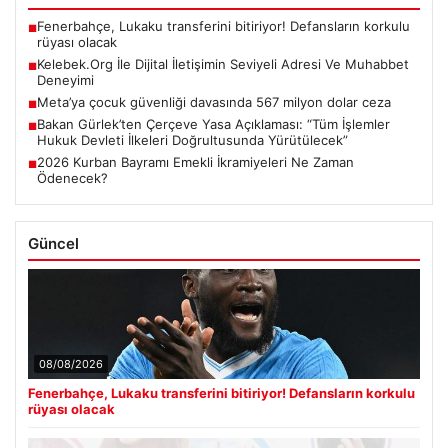
Fenerbahçe, Lukaku transferini bitiriyor! Defansların korkulu
■
rüyası olacak
Kelebek.Org İle Dijital İletişimin Seviyeli Adresi Ve Muhabbet
■
Deneyimi
Meta’ya çocuk güvenliği davasında 567 milyon dolar ceza
■
Bakan Gürlek’ten Çerçeve Yasa Açıklaması: “Tüm İşlemler
■
Hukuk Devleti İlkeleri Doğrultusunda Yürütülecek”
2026 Kurban Bayramı Emekli İkramiyeleri Ne Zaman
■
Ödenecek?
Güncel
08/08/2026
Fenerbahçe, Lukaku transferini bitiriyor! Defansların korkulu
rüyası olacak