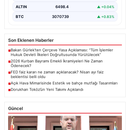
ALTIN
6498.4
▲ +0.04%
BTC
3070739
▲ +0.83%
Son Eklenen Haberler
Bakan Gürlek’ten Çerçeve Yasa Açıklaması: “Tüm İşlemler
■
Hukuk Devleti İlkeleri Doğrultusunda Yürütülecek”
2026 Kurban Bayramı Emekli İkramiyeleri Ne Zaman
■
Ödenecek?
FED faiz kararı ne zaman açıklanacak? Nisan ayı faiz
■
beklentisi belli oldu
Açık Hava Mimarisinde Estetik ve bahçe mutfağı Tasarımları
■
Dorukhan Toköz’ün Yeni Takımı Açıklandı
■
Güncel