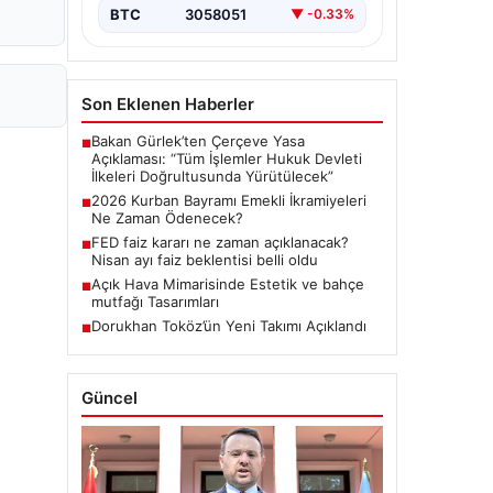
BTC
3058051
▼ -0.33%
Son Eklenen Haberler
Bakan Gürlek’ten Çerçeve Yasa
■
Açıklaması: “Tüm İşlemler Hukuk Devleti
İlkeleri Doğrultusunda Yürütülecek”
2026 Kurban Bayramı Emekli İkramiyeleri
■
Ne Zaman Ödenecek?
FED faiz kararı ne zaman açıklanacak?
■
Nisan ayı faiz beklentisi belli oldu
Açık Hava Mimarisinde Estetik ve bahçe
■
mutfağı Tasarımları
Dorukhan Toköz’ün Yeni Takımı Açıklandı
■
Güncel