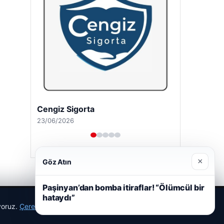
Cengiz Sigorta
23/06/2026
×
Göz Atın
Paşinyan’dan bomba itiraflar! “Ölümcül bir
hataydı”
ıyoruz.
Çerez Politikamız
Reddet
Kabul Et