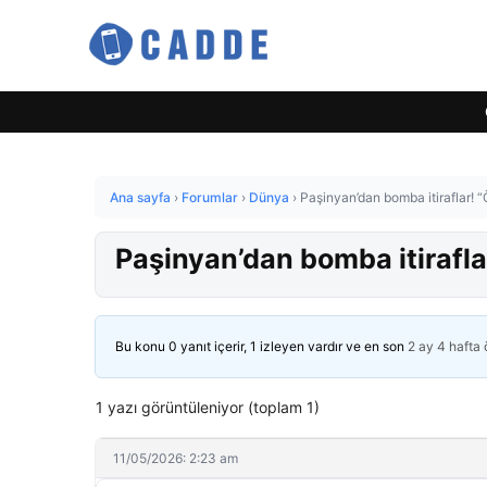
Ana sayfa
›
Forumlar
›
Dünya
›
Paşinyan’dan bomba itiraflar! “
Paşinyan’dan bomba itirafla
Bu konu 0 yanıt içerir, 1 izleyen vardır ve en son
2 ay 4 hafta
1 yazı görüntüleniyor (toplam 1)
11/05/2026: 2:23 am