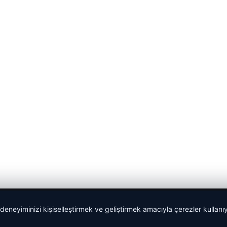
 deneyiminizi kişiselleştirmek ve geliştirmek amacıyla çerezler kullan
malta dil okulları
|
lemagrup.com.tr