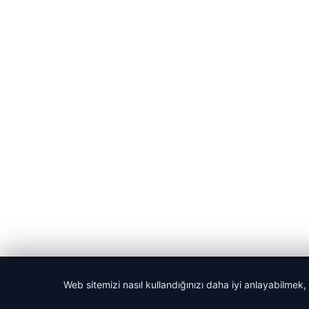
© 2026 Cadde – Güncel Haberler
Web sitemizi nasıl kullandığınızı daha iyi anlayabilmek,