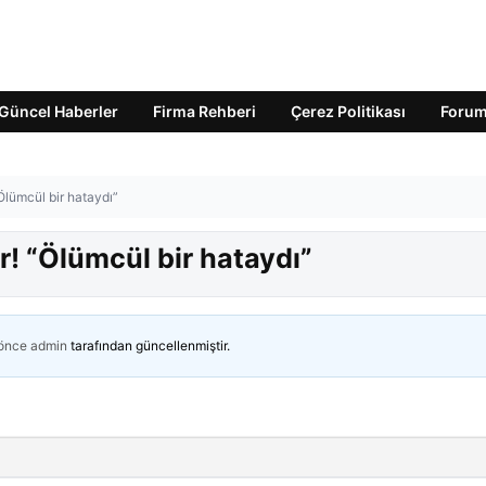
Güncel Haberler
Firma Rehberi
Çerez Politikası
Foru
Ölümcül bir hataydı”
r! “Ölümcül bir hataydı”
 önce
admin
tarafından güncellenmiştir.