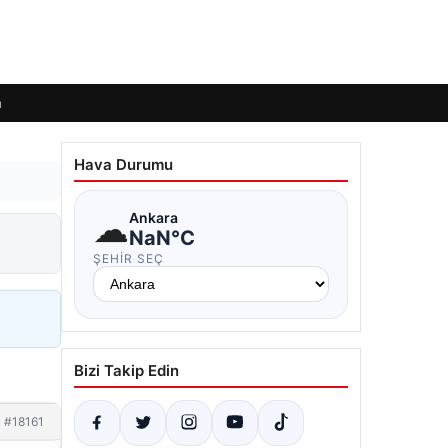
m
Hava Durumu
☁
Ankara
NaN°C
ŞEHIR SEÇ
Bizi Takip Edin
#18161