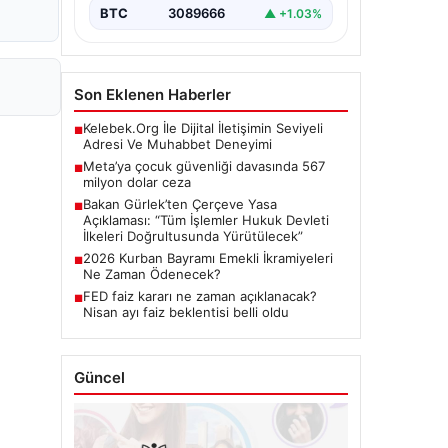
BTC
3089666
▲ +1.03%
Son Eklenen Haberler
Kelebek.Org İle Dijital İletişimin Seviyeli
■
Adresi Ve Muhabbet Deneyimi
Meta’ya çocuk güvenliği davasında 567
■
milyon dolar ceza
Bakan Gürlek’ten Çerçeve Yasa
■
Açıklaması: “Tüm İşlemler Hukuk Devleti
İlkeleri Doğrultusunda Yürütülecek”
2026 Kurban Bayramı Emekli İkramiyeleri
■
Ne Zaman Ödenecek?
FED faiz kararı ne zaman açıklanacak?
■
Nisan ayı faiz beklentisi belli oldu
Güncel