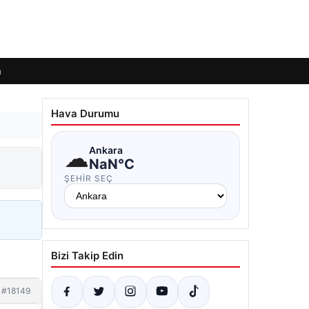
m
Hava Durumu
☁
Ankara
NaN°C
ŞEHIR SEÇ
Bizi Takip Edin
#18149