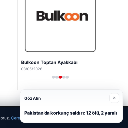
Bulkoon Toptan Ayakkabı
03/05/2026
×
Göz Atın
Pakistan’da korkunç saldırı: 12 ölü, 2 yaralı
ıyoruz.
Çerez Politikamız
Reddet
Kabul Et