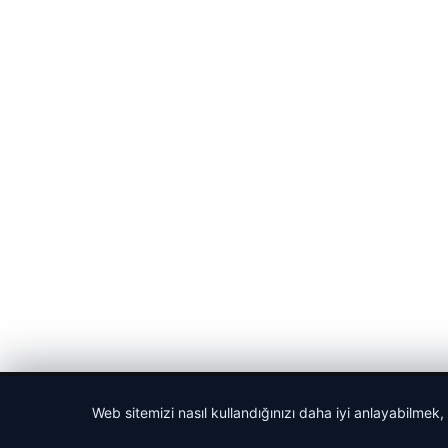
© 2026 Cadde – Güncel Haberler
Web sitemizi nasıl kullandığınızı daha iyi anlayabilmek,