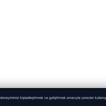
 deneyiminizi kişiselleştirmek ve geliştirmek amacıyla çerezler kullan
malta dil okulları
|
lemagrup.com.tr