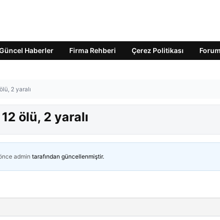
Güncel Haberler
Firma Rehberi
Çerez Politikası
Foru
ölü, 2 yaralı
12 ölü, 2 yaralı
 önce
admin
tarafından güncellenmiştir.