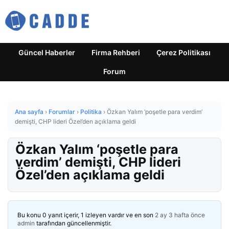
Güncel Haberler
Firma Rehberi
Çerez Politikası
Forum
Ana sayfa
›
Forumlar
›
Politika
›
Özkan Yalım ‘poşetle para verdim’
demişti, CHP lideri Özel’den açıklama geldi
Özkan Yalım ‘poşetle para
verdim’ demişti, CHP lideri
Özel’den açıklama geldi
Bu konu 0 yanıt içerir, 1 izleyen vardır ve en son
2 ay 3 hafta önce
admin
tarafından güncellenmiştir.