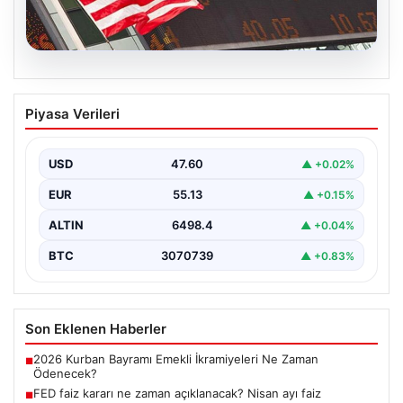
04.08.2026
FED faiz kararı ne zaman açıklanacak?
Piyasa Verileri
Nisan ayı faiz beklentisi belli oldu
USD
47.60
▲ +0.02%
EUR
55.13
▲ +0.15%
ALTIN
6498.4
▲ +0.04%
BTC
3070739
▲ +0.83%
Son Eklenen Haberler
2026 Kurban Bayramı Emekli İkramiyeleri Ne Zaman
■
Ödenecek?
FED faiz kararı ne zaman açıklanacak? Nisan ayı faiz
■