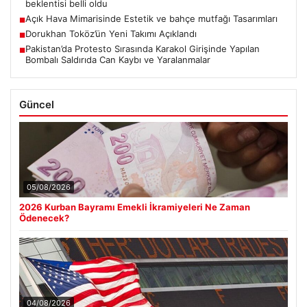
beklentisi belli oldu
Açık Hava Mimarisinde Estetik ve bahçe mutfağı Tasarımları
■
Dorukhan Toköz’ün Yeni Takımı Açıklandı
■
Pakistan’da Protesto Sırasında Karakol Girişinde Yapılan
■
Bombalı Saldırıda Can Kaybı ve Yaralanmalar
Güncel
05/08/2026
2026 Kurban Bayramı Emekli İkramiyeleri Ne Zaman
Ödenecek?
04/08/2026