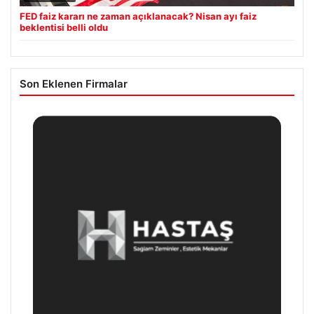
FED faiz kararı ne zaman açıklanacak? Nisan ayı faiz
beklentisi belli oldu
Son Eklenen Firmalar