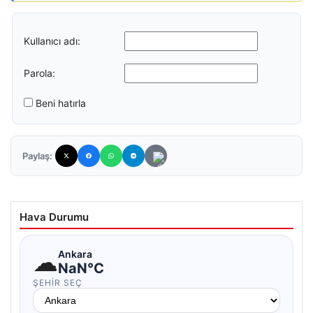
Kullanıcı adı:
Parola:
Beni hatırla
Paylaş:
Hava Durumu
☁
Ankara
NaN°C
ŞEHIR SEÇ