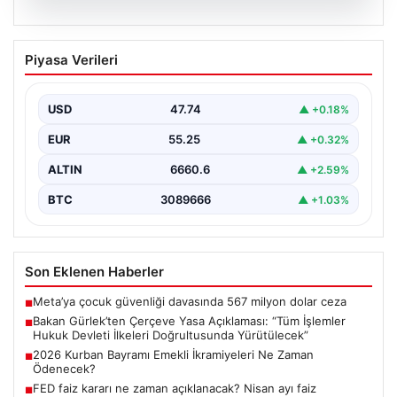
06.08.2026
Bakan Gürlek’ten Çerçeve Yasa
Piyasa Verileri
Açıklaması: “Tüm İşlemler Hukuk
Devleti İlkeleri Doğrultusunda
Yürütülecek”
USD
47.74
▲ +0.18%
Adalet Bakanı Akın Gürlek, terörle mücadelede yeni bir
EUR
55.25
▲ +0.32%
dönemi başlatacak çerçeve yasanın Meclis'te kabul…
ALTIN
6660.6
▲ +2.59%
BTC
3089666
▲ +1.03%
Son Eklenen Haberler
Meta’ya çocuk güvenliği davasında 567 milyon dolar ceza
■
Bakan Gürlek’ten Çerçeve Yasa Açıklaması: “Tüm İşlemler
■
Hukuk Devleti İlkeleri Doğrultusunda Yürütülecek”
2026 Kurban Bayramı Emekli İkramiyeleri Ne Zaman
■
Ödenecek?
FED faiz kararı ne zaman açıklanacak? Nisan ayı faiz
■