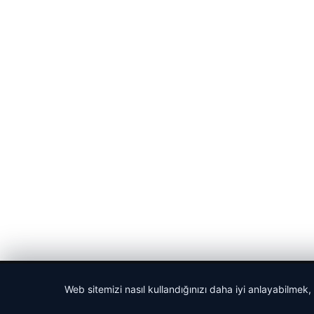
© 2026 Cadde – Güncel Haberler
Web sitemizi nasıl kullandığınızı daha iyi anlayabilmek,