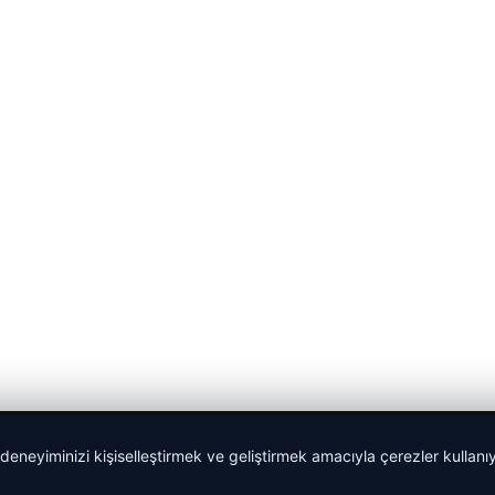
 deneyiminizi kişiselleştirmek ve geliştirmek amacıyla çerezler kullan
malta dil okulları
|
lemagrup.com.tr