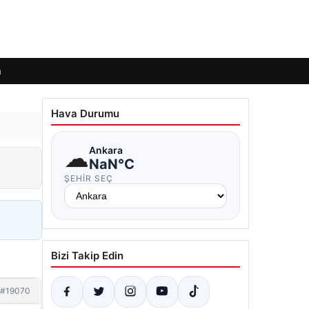
m
Hava Durumu
☁
Ankara
NaN°C
ŞEHIR SEÇ
Bizi Takip Edin
#19070