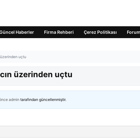
Güncel Haberler
Firma Rehberi
Çerez Politikası
Foru
n üzerinden uçtu
acın üzerinden uçtu
 önce
admin
tarafından güncellenmiştir.