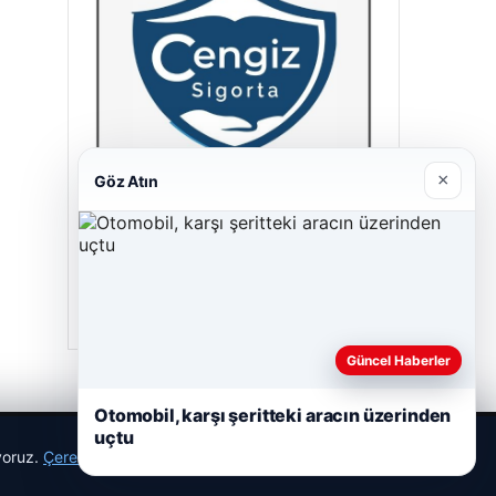
×
Göz Atın
Cengiz Sigorta
23/06/2026
Güncel Haberler
Otomobil, karşı şeritteki aracın üzerinden
uçtu
ıyoruz.
Çerez Politikamız
Reddet
Kabul Et