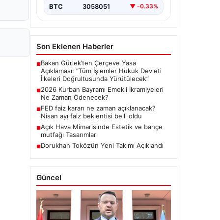
BTC
3058051
▼ -0.33%
Son Eklenen Haberler
Bakan Gürlek’ten Çerçeve Yasa
■
Açıklaması: “Tüm İşlemler Hukuk Devleti
İlkeleri Doğrultusunda Yürütülecek”
2026 Kurban Bayramı Emekli İkramiyeleri
■
Ne Zaman Ödenecek?
FED faiz kararı ne zaman açıklanacak?
■
Nisan ayı faiz beklentisi belli oldu
Açık Hava Mimarisinde Estetik ve bahçe
■
mutfağı Tasarımları
Dorukhan Toköz’ün Yeni Takımı Açıklandı
■
Güncel