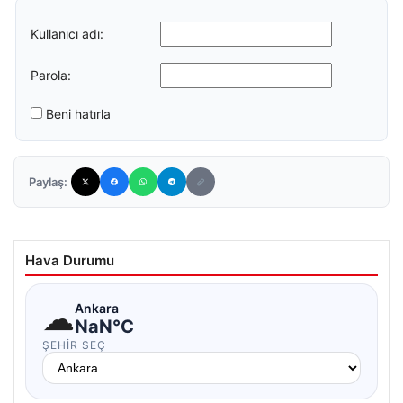
Kullanıcı adı:
Parola:
Beni hatırla
Paylaş:
Hava Durumu
☁
Ankara
NaN°C
ŞEHIR SEÇ