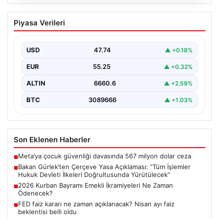
06.08.2026
Bakan Gürlek’ten Çerçeve Yasa
Piyasa Verileri
Açıklaması: “Tüm İşlemler Hukuk
Devleti İlkeleri Doğrultusunda
Yürütülecek”
USD
47.74
▲ +0.18%
Adalet Bakanı Akın Gürlek, terörle mücadelede yeni bir
EUR
55.25
▲ +0.32%
dönemi başlatacak çerçeve yasanın Meclis'te kabul…
ALTIN
6660.6
▲ +2.59%
BTC
3089666
▲ +1.03%
Son Eklenen Haberler
Meta’ya çocuk güvenliği davasında 567 milyon dolar ceza
■
Bakan Gürlek’ten Çerçeve Yasa Açıklaması: “Tüm İşlemler
■
Hukuk Devleti İlkeleri Doğrultusunda Yürütülecek”
2026 Kurban Bayramı Emekli İkramiyeleri Ne Zaman
■
Ödenecek?
FED faiz kararı ne zaman açıklanacak? Nisan ayı faiz
■
beklentisi belli oldu