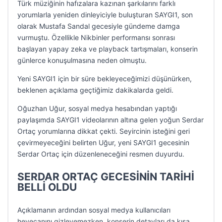
Türk müziğinin hafızalara kazınan şarkılarını farklı
yorumlarla yeniden dinleyiciyle buluşturan SAYGI1, son
olarak Mustafa Sandal gecesiyle gündeme damga
vurmuştu. Özellikle Nikbinler performansı sonrası
başlayan yapay zeka ve playback tartışmaları, konserin
günlerce konuşulmasına neden olmuştu.
Yeni SAYGI1 için bir süre bekleyeceğimizi düşünürken,
beklenen açıklama geçtiğimiz dakikalarda geldi.
Oğuzhan Uğur, sosyal medya hesabından yaptığı
paylaşımda SAYGI1 videolarının altına gelen yoğun Serdar
Ortaç yorumlarına dikkat çekti. Seyircinin isteğini geri
çevirmeyeceğini belirten Uğur, yeni SAYGI1 gecesinin
Serdar Ortaç için düzenleneceğini resmen duyurdu.
SERDAR ORTAÇ GECESİNİN TARİHİ
BELLİ OLDU
Açıklamanın ardından sosyal medya kullanıcıları
heyecanını gizleyemezken, konserin detayları da kısa