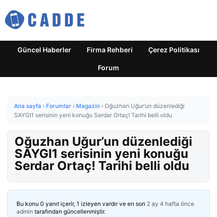
Güncel Haberler
Firma Rehberi
Çerez Politikası
Forum
Ana sayfa
›
Forumlar
›
Magazin
›
Oğuzhan Uğur’un düzenlediği
SAYGI1 serisinin yeni konuğu Serdar Ortaç! Tarihi belli oldu
Oğuzhan Uğur’un düzenlediği
SAYGI1 serisinin yeni konuğu
Serdar Ortaç! Tarihi belli oldu
Bu konu 0 yanıt içerir, 1 izleyen vardır ve en son
2 ay 4 hafta önce
admin
tarafından güncellenmiştir.