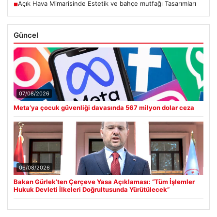
Açık Hava Mimarisinde Estetik ve bahçe mutfağı Tasarımları
■
Güncel
07/08/2026
Meta’ya çocuk güvenliği davasında 567 milyon dolar ceza
06/08/2026
Bakan Gürlek’ten Çerçeve Yasa Açıklaması: “Tüm İşlemler
Hukuk Devleti İlkeleri Doğrultusunda Yürütülecek”