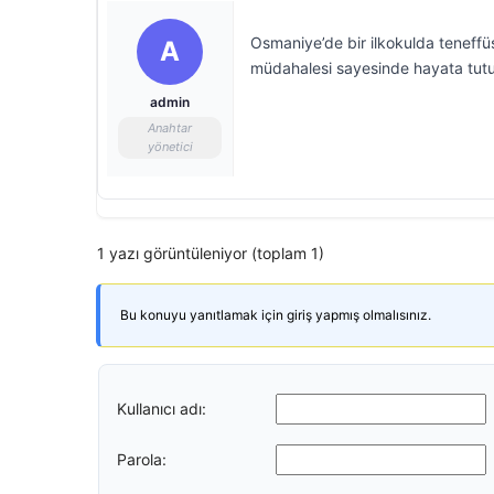
Osmaniye’de bir ilkokulda teneffü
A
müdahalesi sayesinde hayata tut
admin
Anahtar
yönetici
1 yazı görüntüleniyor (toplam 1)
Bu konuyu yanıtlamak için giriş yapmış olmalısınız.
Kullanıcı adı:
Parola: