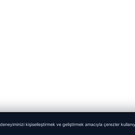
 deneyiminizi kişiselleştirmek ve geliştirmek amacıyla çerezler kullan
malta dil okulları
|
lemagrup.com.tr