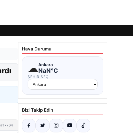
m
Hava Durumu
☁
Ankara
ardı
NaN°C
ŞEHIR SEÇ
Bizi Takip Edin
#17764