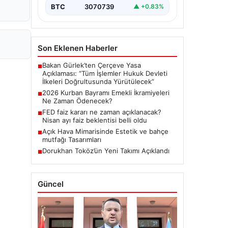
BTC
3070739
▲ +0.83%
Son Eklenen Haberler
Bakan Gürlek’ten Çerçeve Yasa
■
Açıklaması: “Tüm İşlemler Hukuk Devleti
İlkeleri Doğrultusunda Yürütülecek”
2026 Kurban Bayramı Emekli İkramiyeleri
■
Ne Zaman Ödenecek?
FED faiz kararı ne zaman açıklanacak?
■
Nisan ayı faiz beklentisi belli oldu
Açık Hava Mimarisinde Estetik ve bahçe
■
mutfağı Tasarımları
Dorukhan Toköz’ün Yeni Takımı Açıklandı
■
Güncel