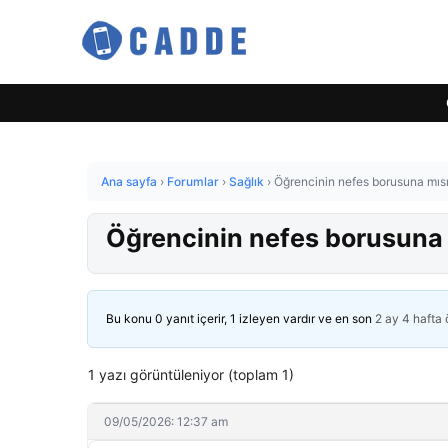
Ana sayfa
›
Forumlar
›
Sağlık
›
Öğrencinin nefes borusuna mısır
Öğrencinin nefes borusuna m
Bu konu 0 yanıt içerir, 1 izleyen vardır ve en son
2 ay 4 hafta
1 yazı görüntüleniyor (toplam 1)
09/05/2026: 12:37 am