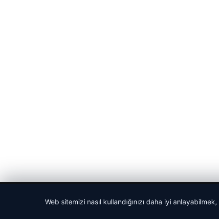
© 2026 Cadde – Güncel Haberler
Web sitemizi nasıl kullandığınızı daha iyi anlayabilmek,