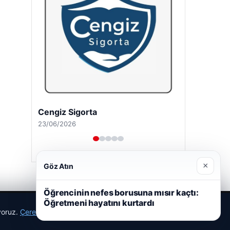
Cengiz Sigorta
23/06/2026
×
Göz Atın
Öğrencinin nefes borusuna mısır kaçtı:
Öğretmeni hayatını kurtardı
ıyoruz.
Çerez Politikamız
Reddet
Kabul Et