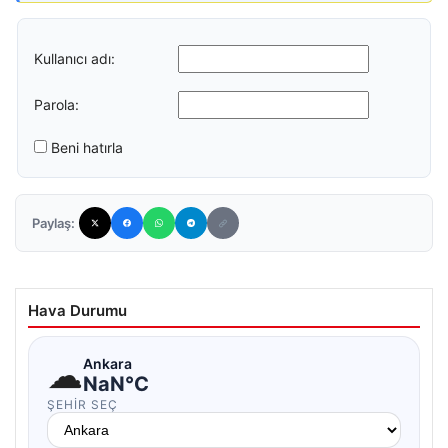
Kullanıcı adı:
Parola:
Beni hatırla
Paylaş:
Hava Durumu
☁
Ankara
NaN°C
ŞEHIR SEÇ