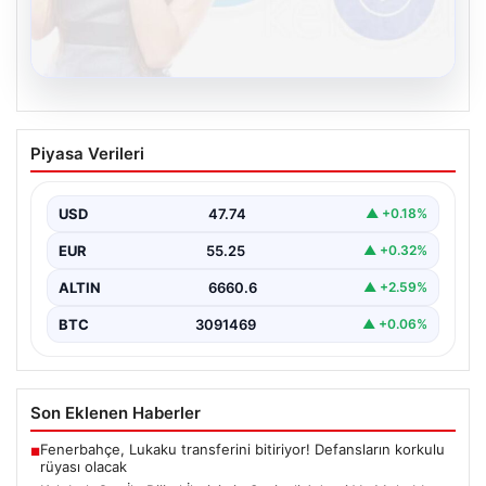
08.08.2026
Kelebek.Org İle Dijital İletişimin Seviyeli
Piyasa Verileri
Adresi Ve Muhabbet Deneyimi
Dijital ortamında kullanıcıların seviyeli bir şekilde iletişim
kurması büyük bir hassasiyet ifade etmektedir.
USD
47.74
▲ +0.18%
Günümüzde…
EUR
55.25
▲ +0.32%
ALTIN
6660.6
▲ +2.59%
BTC
3091469
▲ +0.06%
Son Eklenen Haberler
Fenerbahçe, Lukaku transferini bitiriyor! Defansların korkulu
■
rüyası olacak