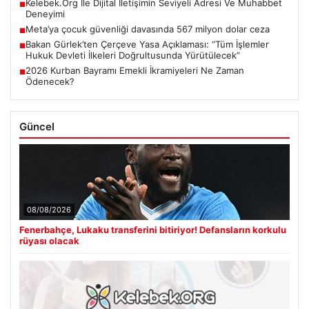
Kelebek.Org İle Dijital İletişimin Seviyeli Adresi Ve Muhabbet
■
Deneyimi
Meta’ya çocuk güvenliği davasında 567 milyon dolar ceza
■
Bakan Gürlek’ten Çerçeve Yasa Açıklaması: “Tüm İşlemler
■
Hukuk Devleti İlkeleri Doğrultusunda Yürütülecek”
2026 Kurban Bayramı Emekli İkramiyeleri Ne Zaman
■
Ödenecek?
Güncel
08/08/2026
Fenerbahçe, Lukaku transferini bitiriyor! Defansların korkulu
rüyası olacak