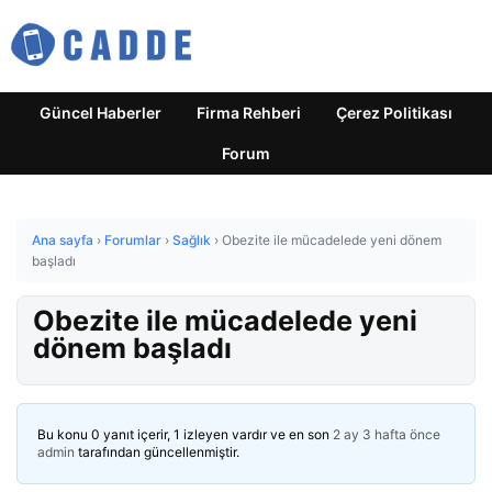
Güncel Haberler
Firma Rehberi
Çerez Politikası
Forum
Ana sayfa
›
Forumlar
›
Sağlık
›
Obezite ile mücadelede yeni dönem
başladı
Obezite ile mücadelede yeni
dönem başladı
Bu konu 0 yanıt içerir, 1 izleyen vardır ve en son
2 ay 3 hafta önce
admin
tarafından güncellenmiştir.