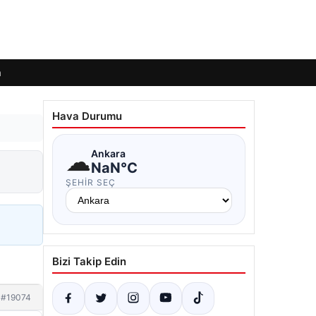
m
Hava Durumu
☁
Ankara
NaN°C
ŞEHIR SEÇ
Bizi Takip Edin
#19074