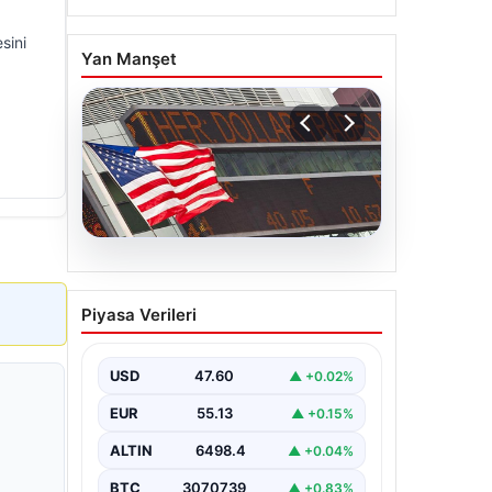
sini
Yan Manşet
04.08.2026
FED faiz kararı ne zaman
Piyasa Verileri
açıklanacak? Nisan ayı
faiz beklentisi belli oldu
USD
47.60
▲ +0.02%
EUR
55.13
▲ +0.15%
ALTIN
6498.4
▲ +0.04%
BTC
3070739
▲ +0.83%