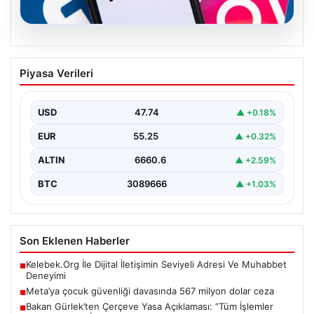
07.08.2026
Meta’ya çocuk güvenliği davasında 567
Piyasa Verileri
milyon dolar ceza
USD
47.74
▲ +0.18%
EUR
55.25
▲ +0.32%
ALTIN
6660.6
▲ +2.59%
BTC
3089666
▲ +1.03%
Son Eklenen Haberler
Kelebek.Org İle Dijital İletişimin Seviyeli Adresi Ve Muhabbet
■
Deneyimi
Meta’ya çocuk güvenliği davasında 567 milyon dolar ceza
■
Bakan Gürlek’ten Çerçeve Yasa Açıklaması: “Tüm İşlemler
■