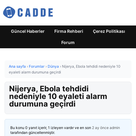
Güncel Haberler
Firma Rehberi
Çerez Politikası
Forum
Ana sayfa
›
Forumlar
›
Dünya
›
Nijerya, Ebola tehdidi nedeniyle 10
eyaleti alarm durumuna geçirdi
Nijerya, Ebola tehdidi
nedeniyle 10 eyaleti alarm
durumuna geçirdi
Bu konu 0 yanıt içerir, 1 izleyen vardır ve en son
2 ay önce
admin
tarafından güncellenmiştir.