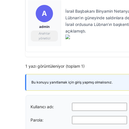
İsrail Başbakanı Binyamin Netanya
A
Lübnan’ın güneyinde saldırılara de
İsrail ordusuna Lübnan’ın başkenti
admin
açıklamıştı.
Anahtar
yönetici
1 yazı görüntüleniyor (toplam 1)
Bu konuyu yanıtlamak için giriş yapmış olmalısınız.
Kullanıcı adı:
Parola: