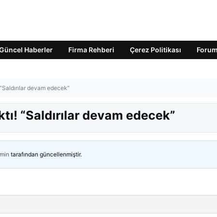
Güncel Haberler
Firma Rehberi
Çerez Politikası
Foru
 “Saldırılar devam edecek”
tı! “Saldırılar devam edecek”
min
tarafından güncellenmiştir.