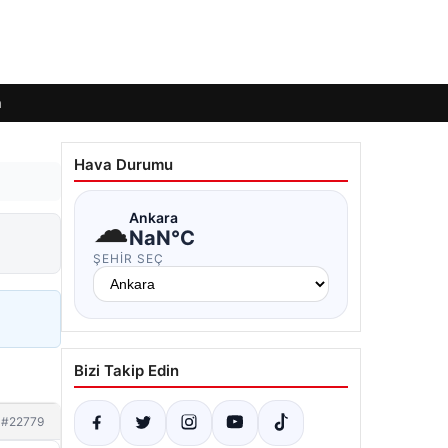
m
Hava Durumu
☁
Ankara
NaN°C
ŞEHIR SEÇ
Bizi Takip Edin
#22779