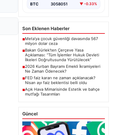
Meclis'te kabul…
BTC
3058051
▼ -0.33%
Son Eklenen Haberler
Meta’ya çocuk güvenliği davasında 567
■
milyon dolar ceza
Bakan Gürlek’ten Çerçeve Yasa
■
Açıklaması: “Tüm İşlemler Hukuk Devleti
İlkeleri Doğrultusunda Yürütülecek”
2026 Kurban Bayramı Emekli İkramiyeleri
■
Ne Zaman Ödenecek?
FED faiz kararı ne zaman açıklanacak?
■
Nisan ayı faiz beklentisi belli oldu
Açık Hava Mimarisinde Estetik ve bahçe
■
mutfağı Tasarımları
Güncel