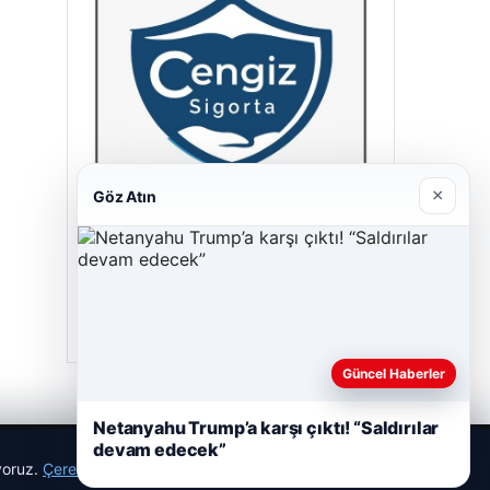
×
Göz Atın
Cengiz Sigorta
23/06/2026
Güncel Haberler
Netanyahu Trump’a karşı çıktı! “Saldırılar
devam edecek”
ıyoruz.
Çerez Politikamız
Reddet
Kabul Et