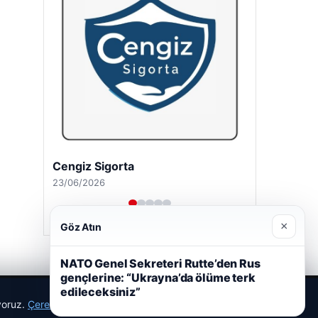
Cengiz Sigorta
23/06/2026
×
Göz Atın
NATO Genel Sekreteri Rutte’den Rus
gençlerine: “Ukrayna’da ölüme terk
edileceksiniz”
ıyoruz.
Çerez Politikamız
Reddet
Kabul Et