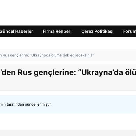
Güncel Haberler
Firma Rehberi
Çerez Politikası
Foru
n Rus gençlerine: “Ukrayna’da ölüme terk edileceksiniz”
’den Rus gençlerine: “Ukrayna’da ö
min
tarafından güncellenmiştir.