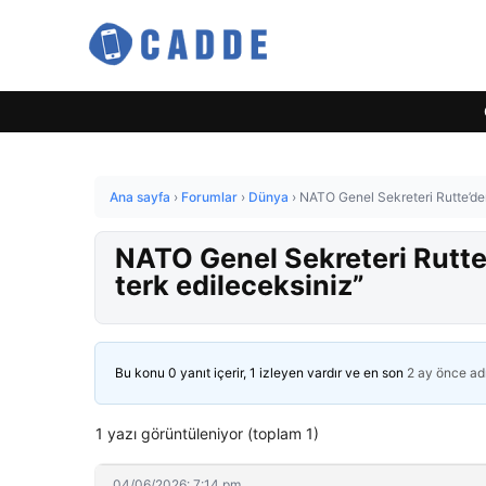
Ana sayfa
›
Forumlar
›
Dünya
›
NATO Genel Sekreteri Rutte’de
NATO Genel Sekreteri Rutte
terk edileceksiniz”
Bu konu 0 yanıt içerir, 1 izleyen vardır ve en son
2 ay önce
ad
1 yazı görüntüleniyor (toplam 1)
04/06/2026: 7:14 pm