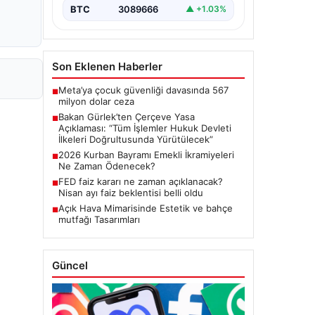
Meclis'te kabul…
BTC
3089666
▲ +1.03%
Son Eklenen Haberler
Meta’ya çocuk güvenliği davasında 567
■
milyon dolar ceza
Bakan Gürlek’ten Çerçeve Yasa
■
Açıklaması: “Tüm İşlemler Hukuk Devleti
İlkeleri Doğrultusunda Yürütülecek”
2026 Kurban Bayramı Emekli İkramiyeleri
■
Ne Zaman Ödenecek?
FED faiz kararı ne zaman açıklanacak?
■
Nisan ayı faiz beklentisi belli oldu
Açık Hava Mimarisinde Estetik ve bahçe
■
mutfağı Tasarımları
Güncel