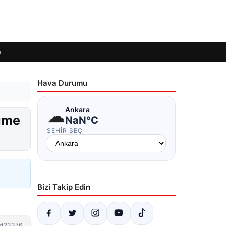
m
Hava Durumu
☁
Ankara
lüme
NaN°C
ŞEHIR SEÇ
Bizi Takip Edin
#23376