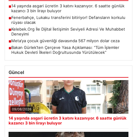
14 yaşında asgari ücretin 3 katını kazanıyor. 6 saatte günlük
■
kazancı 3 bin lirayı buluyor
Fenerbahçe, Lukaku transferini bitiriyor! Defansların korkulu
■
rüyası olacak
Kelebek.Org İle Dijital İletişimin Seviyeli Adresi Ve Muhabbet
■
Deneyimi
Meta’ya çocuk güvenliği davasında 567 milyon dolar ceza
■
Bakan Gürlek’ten Çerçeve Yasa Açıklaması: “Tüm İşlemler
■
Hukuk Devleti İlkeleri Doğrultusunda Yürütülecek”
Güncel
09/08/2026
14 yaşında asgari ücretin 3 katını kazanıyor. 6 saatte günlük
kazancı 3 bin lirayı buluyor