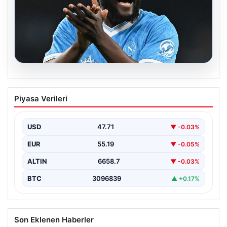
08.08.2026
Fenerbahçe, Lukaku transferini
Piyasa Verileri
bitiriyor! Defansların korkulu rüyası
olacak
USD
47.71
▼ -0.03%
EUR
55.19
▼ -0.05%
ALTIN
6658.7
▼ -0.03%
BTC
3096839
▲ +0.17%
Son Eklenen Haberler