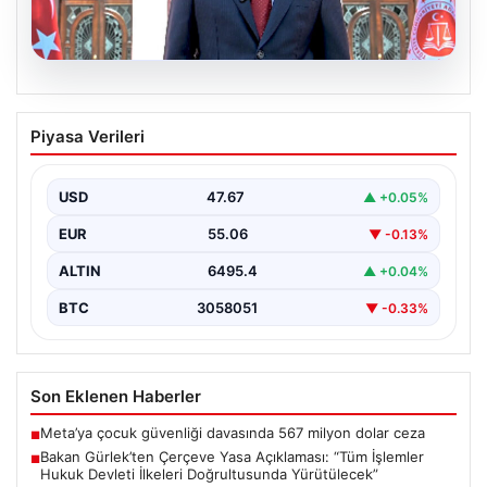
06.08.2026
Bakan Gürlek’ten Çerçeve Yasa
Piyasa Verileri
Açıklaması: “Tüm İşlemler Hukuk
Devleti İlkeleri Doğrultusunda
Yürütülecek”
USD
47.67
▲ +0.05%
Adalet Bakanı Akın Gürlek, terörle mücadelede yeni bir
EUR
55.06
▼ -0.13%
dönemi başlatacak çerçeve yasanın Meclis'te kabul…
ALTIN
6495.4
▲ +0.04%
BTC
3058051
▼ -0.33%
Son Eklenen Haberler
Meta’ya çocuk güvenliği davasında 567 milyon dolar ceza
■
Bakan Gürlek’ten Çerçeve Yasa Açıklaması: “Tüm İşlemler
■
Hukuk Devleti İlkeleri Doğrultusunda Yürütülecek”