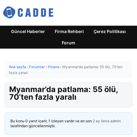
Güncel Haberler
Firma Rehberi
Çerez Politikası
Forum
Ana sayfa
›
Forumlar
›
Finans
›
Myanmar’da patlama: 55 ölü, 70’ten
fazla yaralı
Myanmar’da patlama: 55 ölü,
70’ten fazla yaralı
Bu konu 0 yanıt içerir, 1 izleyen vardır ve en son
2 ay önce
admin
tarafından güncellenmiştir.