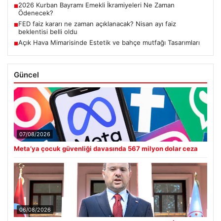
2026 Kurban Bayramı Emekli İkramiyeleri Ne Zaman
■
Ödenecek?
FED faiz kararı ne zaman açıklanacak? Nisan ayı faiz
■
beklentisi belli oldu
Açık Hava Mimarisinde Estetik ve bahçe mutfağı Tasarımları
■
Güncel
07/08/2026
Meta’ya çocuk güvenliği davasında 567 milyon dolar ceza
06/08/2026