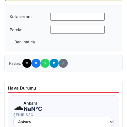
Kullanıcı adı:
Parola:
Beni hatırla
Paylaş:
Hava Durumu
☁
Ankara
NaN°C
ŞEHIR SEÇ