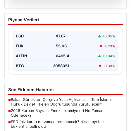
05.08.2026
2026 Kurban Bayramı Emekli
Piyasa Verileri
İkramiyeleri Ne Zaman Ödenecek?
Yaklaşan 2026 Kurban Bayramı nedeniyle, yaklaşık 17
milyon emekli vatandaşın gözü kulağı bayram
USD
47.67
▲ +0.05%
ikramiyesi…
EUR
55.06
▼ -0.13%
ALTIN
6495.4
▲ +0.04%
BTC
3058051
▼ -0.33%
Son Eklenen Haberler
Bakan Gürlek’ten Çerçeve Yasa Açıklaması: “Tüm İşlemler
■
Hukuk Devleti İlkeleri Doğrultusunda Yürütülecek”
2026 Kurban Bayramı Emekli İkramiyeleri Ne Zaman
■
Ödenecek?
FED faiz kararı ne zaman açıklanacak? Nisan ayı faiz
■
beklentisi belli oldu