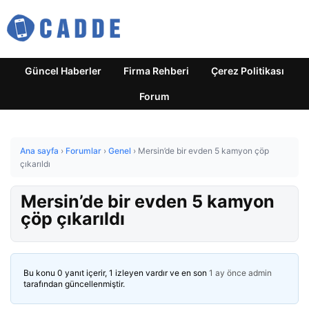
Güncel Haberler
Firma Rehberi
Çerez Politikası
Forum
Ana sayfa
›
Forumlar
›
Genel
›
Mersin’de bir evden 5 kamyon çöp
çıkarıldı
Mersin’de bir evden 5 kamyon
çöp çıkarıldı
Bu konu 0 yanıt içerir, 1 izleyen vardır ve en son
1 ay önce
admin
tarafından güncellenmiştir.