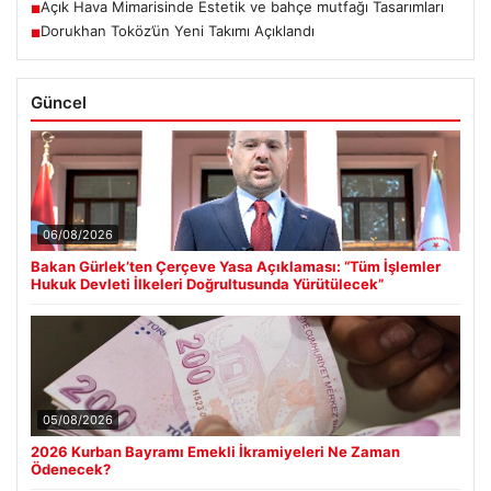
Açık Hava Mimarisinde Estetik ve bahçe mutfağı Tasarımları
■
Dorukhan Toköz’ün Yeni Takımı Açıklandı
■
Güncel
06/08/2026
Bakan Gürlek’ten Çerçeve Yasa Açıklaması: “Tüm İşlemler
Hukuk Devleti İlkeleri Doğrultusunda Yürütülecek”
05/08/2026
2026 Kurban Bayramı Emekli İkramiyeleri Ne Zaman
Ödenecek?