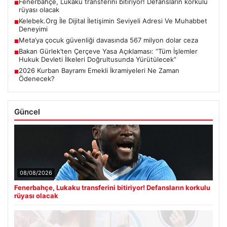
Fenerbahçe, Lukaku transferini bitiriyor! Defansların korkulu
■
rüyası olacak
Kelebek.Org İle Dijital İletişimin Seviyeli Adresi Ve Muhabbet
■
Deneyimi
Meta’ya çocuk güvenliği davasında 567 milyon dolar ceza
■
Bakan Gürlek’ten Çerçeve Yasa Açıklaması: “Tüm İşlemler
■
Hukuk Devleti İlkeleri Doğrultusunda Yürütülecek”
2026 Kurban Bayramı Emekli İkramiyeleri Ne Zaman
■
Ödenecek?
Güncel
08/08/2026
Fenerbahçe, Lukaku transferini bitiriyor! Defansların korkulu
rüyası olacak