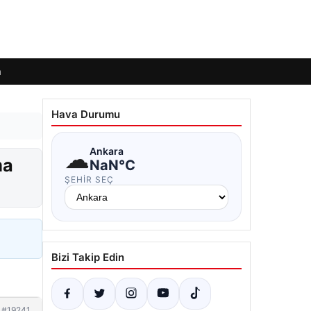
m
Hava Durumu
☁
Ankara
ma
NaN°C
ŞEHIR SEÇ
Bizi Takip Edin
#19241