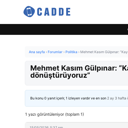
Ana sayfa
›
Forumlar
›
Politika
›
Mehmet Kasım Gülpınar: “Kayna
Mehmet Kasım Gülpınar: “Kay
dönüştürüyoruz”
Bu konu 0 yanıt içerir, 1 izleyen vardır ve en son
2 ay 3 hafta
1 yazı görüntüleniyor (toplam 1)
15/05/2026: 5:37 pm