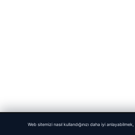
© 2026 Cadde – Güncel Haberler
Web sitemizi nasıl kullandığınızı daha iyi anlayabilmek,