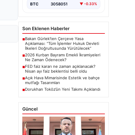
BTC
3058051
▼ -0.33%
Son Eklenen Haberler
Bakan Gürlek’ten Çerçeve Yasa
■
Açıklaması: “Tüm İşlemler Hukuk Devleti
İlkeleri Doğrultusunda Yürütülecek”
2026 Kurban Bayramı Emekli İkramiyeleri
■
Ne Zaman Ödenecek?
FED faiz kararı ne zaman açıklanacak?
■
Nisan ayı faiz beklentisi belli oldu
Açık Hava Mimarisinde Estetik ve bahçe
■
mutfağı Tasarımları
Dorukhan Toköz’ün Yeni Takımı Açıklandı
■
Güncel