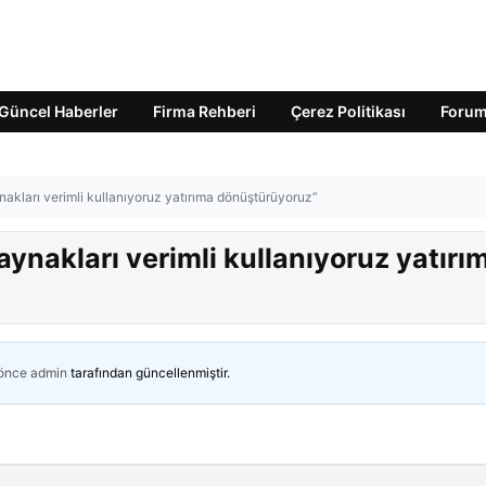
Güncel Haberler
Firma Rehberi
Çerez Politikası
Foru
kları verimli kullanıyoruz yatırıma dönüştürüyoruz”
nakları verimli kullanıyoruz yatırı
 önce
admin
tarafından güncellenmiştir.