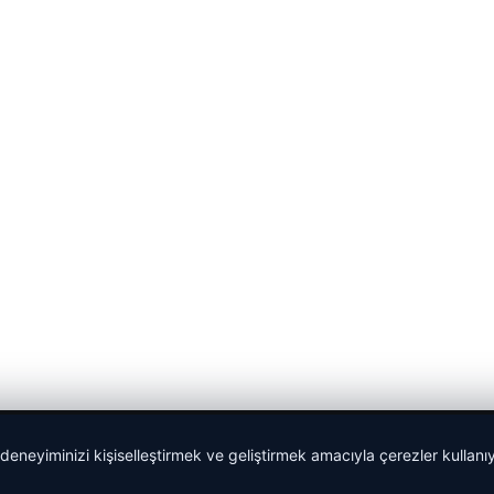
 deneyiminizi kişiselleştirmek ve geliştirmek amacıyla çerezler kullan
malta dil okulları
|
lemagrup.com.tr