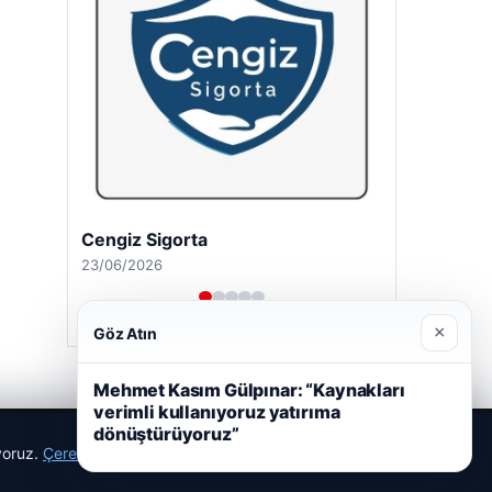
Cengiz Sigorta
23/06/2026
×
Göz Atın
Mehmet Kasım Gülpınar: “Kaynakları
verimli kullanıyoruz yatırıma
dönüştürüyoruz”
ıyoruz.
Çerez Politikamız
Reddet
Kabul Et