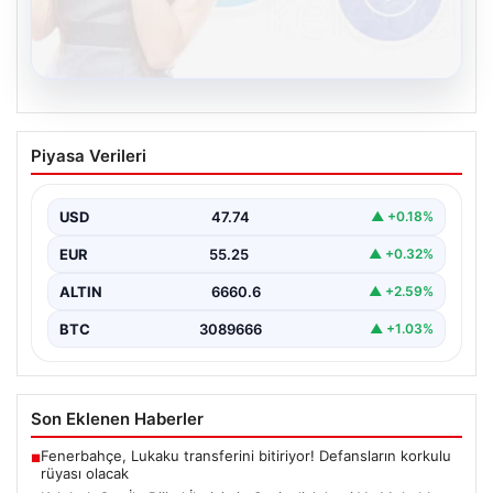
08.08.2026
Kelebek.Org İle Dijital İletişimin Seviyeli
Piyasa Verileri
Adresi Ve Muhabbet Deneyimi
Dijital ortamında kullanıcıların seviyeli bir şekilde iletişim
kurması büyük bir hassasiyet ifade etmektedir.
USD
47.74
▲ +0.18%
Günümüzde…
EUR
55.25
▲ +0.32%
ALTIN
6660.6
▲ +2.59%
BTC
3089666
▲ +1.03%
Son Eklenen Haberler
Fenerbahçe, Lukaku transferini bitiriyor! Defansların korkulu
■
rüyası olacak