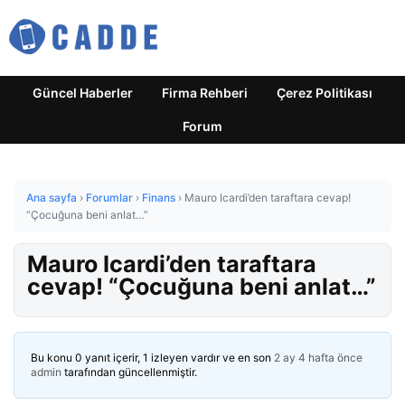
Güncel Haberler
Firma Rehberi
Çerez Politikası
Forum
Ana sayfa
›
Forumlar
›
Finans
›
Mauro Icardi’den taraftara cevap!
“Çocuğuna beni anlat…”
Mauro Icardi’den taraftara
cevap! “Çocuğuna beni anlat…”
Bu konu 0 yanıt içerir, 1 izleyen vardır ve en son
2 ay 4 hafta önce
admin
tarafından güncellenmiştir.