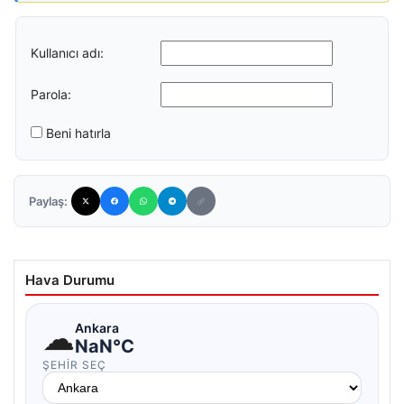
Kullanıcı adı:
Parola:
Beni hatırla
Paylaş:
Hava Durumu
☁
Ankara
NaN°C
ŞEHIR SEÇ