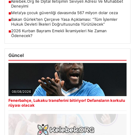
Kelebek.Org İle Dijital İletişimin Seviyeli Adresi Ve Muhabbet
■
Deneyimi
Meta’ya çocuk güvenliği davasında 567 milyon dolar ceza
■
Bakan Gürlek’ten Çerçeve Yasa Açıklaması: “Tüm İşlemler
■
Hukuk Devleti İlkeleri Doğrultusunda Yürütülecek”
2026 Kurban Bayramı Emekli İkramiyeleri Ne Zaman
■
Ödenecek?
Güncel
08/08/2026
Fenerbahçe, Lukaku transferini bitiriyor! Defansların korkulu
rüyası olacak