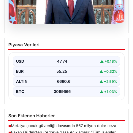
06.08.2026
Bakan Gürlek’ten Çerçeve Yasa
Piyasa Verileri
Açıklaması: “Tüm İşlemler Hukuk
Devleti İlkeleri Doğrultusunda
Yürütülecek”
USD
47.74
▲ +0.18%
Adalet Bakanı Akın Gürlek, terörle mücadelede yeni bir
EUR
55.25
▲ +0.32%
dönemi başlatacak çerçeve yasanın Meclis'te kabul…
ALTIN
6660.6
▲ +2.59%
BTC
3089666
▲ +1.03%
Son Eklenen Haberler
Meta’ya çocuk güvenliği davasında 567 milyon dolar ceza
■
Bakan Gürlek’ten Çerçeve Yasa Açıklaması: “Tüm İşlemler
■