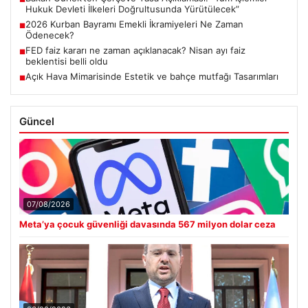
Hukuk Devleti İlkeleri Doğrultusunda Yürütülecek”
2026 Kurban Bayramı Emekli İkramiyeleri Ne Zaman
■
Ödenecek?
FED faiz kararı ne zaman açıklanacak? Nisan ayı faiz
■
beklentisi belli oldu
Açık Hava Mimarisinde Estetik ve bahçe mutfağı Tasarımları
■
Güncel
07/08/2026
Meta’ya çocuk güvenliği davasında 567 milyon dolar ceza