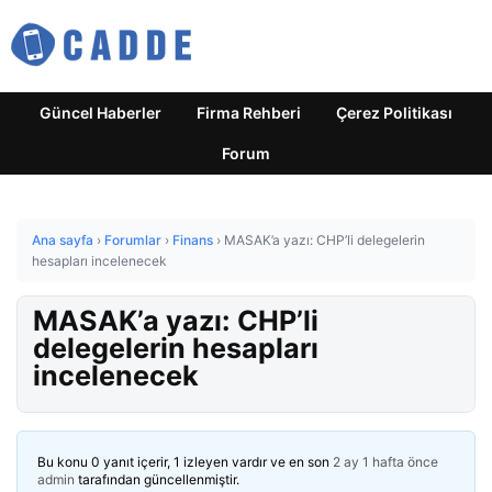
Güncel Haberler
Firma Rehberi
Çerez Politikası
Forum
Ana sayfa
›
Forumlar
›
Finans
›
MASAK’a yazı: CHP’li delegelerin
hesapları incelenecek
MASAK’a yazı: CHP’li
delegelerin hesapları
incelenecek
Bu konu 0 yanıt içerir, 1 izleyen vardır ve en son
2 ay 1 hafta önce
admin
tarafından güncellenmiştir.