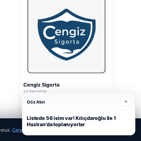
Cengiz Sigorta
23/06/2026
×
Göz Atın
Listede 56 isim var! Kılıçdaroğlu ile 1
Haziran’da toplanıyorlar
ıyoruz.
Çerez Politikamız
Reddet
Kabul Et