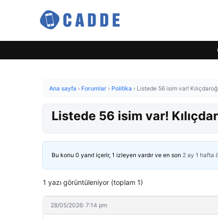
Ana sayfa
›
Forumlar
›
Politika
›
Listede 56 isim var! Kılıçdaroğ
Listede 56 isim var! Kılıçdar
Bu konu 0 yanıt içerir, 1 izleyen vardır ve en son
2 ay 1 hafta
1 yazı görüntüleniyor (toplam 1)
28/05/2026: 7:14 pm