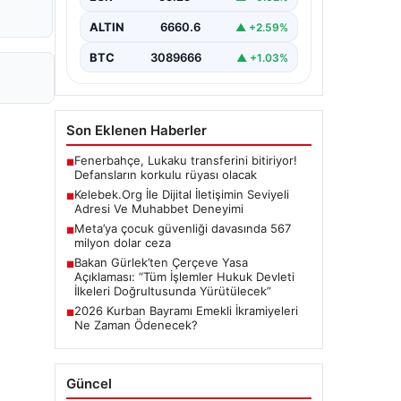
Günümüzde…
ALTIN
6660.6
▲ +2.59%
BTC
3089666
▲ +1.03%
Son Eklenen Haberler
Fenerbahçe, Lukaku transferini bitiriyor!
■
Defansların korkulu rüyası olacak
Kelebek.Org İle Dijital İletişimin Seviyeli
■
Adresi Ve Muhabbet Deneyimi
Meta’ya çocuk güvenliği davasında 567
■
milyon dolar ceza
Bakan Gürlek’ten Çerçeve Yasa
■
Açıklaması: “Tüm İşlemler Hukuk Devleti
İlkeleri Doğrultusunda Yürütülecek”
2026 Kurban Bayramı Emekli İkramiyeleri
■
Ne Zaman Ödenecek?
Güncel