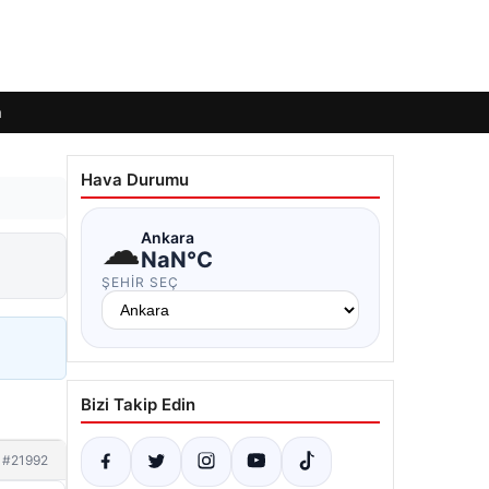
m
Hava Durumu
☁
Ankara
NaN°C
ŞEHIR SEÇ
Bizi Takip Edin
#21992