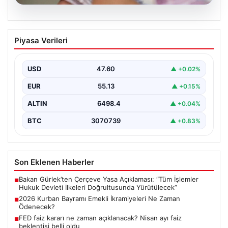
05.08.2026
2026 Kurban Bayramı Emekli
Piyasa Verileri
İkramiyeleri Ne Zaman Ödenecek?
Yaklaşan 2026 Kurban Bayramı nedeniyle, yaklaşık 17
milyon emekli vatandaşın gözü kulağı bayram
USD
47.60
▲ +0.02%
ikramiyesi…
EUR
55.13
▲ +0.15%
ALTIN
6498.4
▲ +0.04%
BTC
3070739
▲ +0.83%
Son Eklenen Haberler
Bakan Gürlek’ten Çerçeve Yasa Açıklaması: “Tüm İşlemler
■
Hukuk Devleti İlkeleri Doğrultusunda Yürütülecek”
2026 Kurban Bayramı Emekli İkramiyeleri Ne Zaman
■
Ödenecek?
FED faiz kararı ne zaman açıklanacak? Nisan ayı faiz
■
beklentisi belli oldu