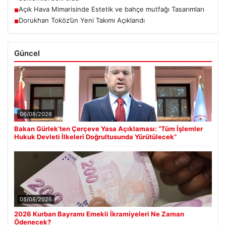
Açık Hava Mimarisinde Estetik ve bahçe mutfağı Tasarımları
■
Dorukhan Toköz’ün Yeni Takımı Açıklandı
■
Güncel
06/08/2026
Bakan Gürlek’ten Çerçeve Yasa Açıklaması: “Tüm İşlemler
Hukuk Devleti İlkeleri Doğrultusunda Yürütülecek”
05/08/2026
2026 Kurban Bayramı Emekli İkramiyeleri Ne Zaman
Ödenecek?