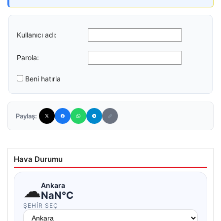
Kullanıcı adı:
Parola:
Beni hatırla
Paylaş:
Hava Durumu
☁
Ankara
NaN°C
ŞEHIR SEÇ