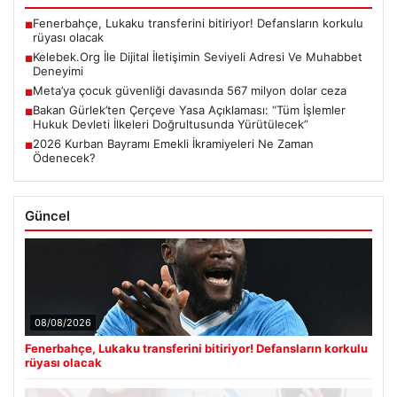
Fenerbahçe, Lukaku transferini bitiriyor! Defansların korkulu
■
rüyası olacak
Kelebek.Org İle Dijital İletişimin Seviyeli Adresi Ve Muhabbet
■
Deneyimi
Meta’ya çocuk güvenliği davasında 567 milyon dolar ceza
■
Bakan Gürlek’ten Çerçeve Yasa Açıklaması: “Tüm İşlemler
■
Hukuk Devleti İlkeleri Doğrultusunda Yürütülecek”
2026 Kurban Bayramı Emekli İkramiyeleri Ne Zaman
■
Ödenecek?
Güncel
08/08/2026
Fenerbahçe, Lukaku transferini bitiriyor! Defansların korkulu
rüyası olacak